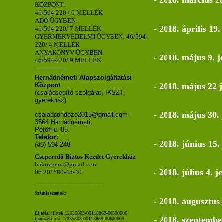
KÖZPONT:
46/594-220 / 0 MELLÉK
ADÓ ÜGYBEN:
- 2018. április 19
46/594-220/ 7 MELLÉK
GYERMEKVÉDELMI ÜGYBEN: 46/594-
220/ 4 MELLÉK
ANYAKÖNYV ÜGYBEN:
- 2018. május 9. 
46/594-220/ 9 MELLÉK
_____________
Hernádnémeti Alapszolgáltatási
- 2018. május 22 
Központ
(családsegítő szolgálat, IKSZT,
gyerekház)
- 2018. május 30.
csaladgondozo2015@gmail.com
3564 Hernádnémeti,
Petőfi u. 85.
Telefon:
- 2018. június 15
(46) 594 248
Cseperedő Biztos Kezdet Gyerekház
hakozpont@gmail.com
- 2018. július 4. 
06 20/ 580-48-40
____________________________
Számlaszámok:
- 2018. augusztus
Eljárási illeték 12035803-00118869-00500006
- 2018. szeptembe
Iparűzési adó 12035803-00118869-00600003