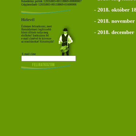
Késedelmi pótlék 12035803-00118869-00800007
Gépjárműadó 12035803-00118869-01600006
- 2018. október 1
Hírlevél
- 2018. november
Érdemes feliratkozni, mert
Hernádnémeti legfrissebb
- 2018. december
híreit tőlünk tudja meg
elsőként! Iratkozzon fel
e-mail címével és kövesse
az utasításokat! Köszönjük!
E-mail címe