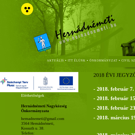
•
•
•
AKTUÁLIS
ITT ÉLÜNK
ÖNKORMÁNYZAT
CIVIL S
2018 ÉVI JEGY
- 2018. február 7
Elérhetőségek
- 2018. február 1
Hernádnémeti Nagyközség
- 2018. február 2
Önkormányzata
- 2018. március 1
hernadnemeti@gmail.com
3564 Hernádnémeti,
Kossuth u. 38.
Telefon:
- 2018. március 2