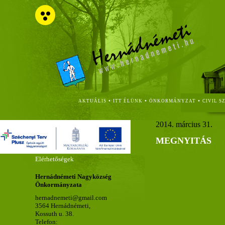
•
•
•
AKTUÁLIS
ITT ÉLÜNK
ÖNKORMÁNYZAT
CIVIL S
2014. március 31.
MEGNYITÁS
Elérhetőségek
Hernádnémeti Nagyközség
Önkormányzata
hernadnemeti@gmail.com
3564 Hernádnémeti,
Kossuth u. 38.
Telefon: