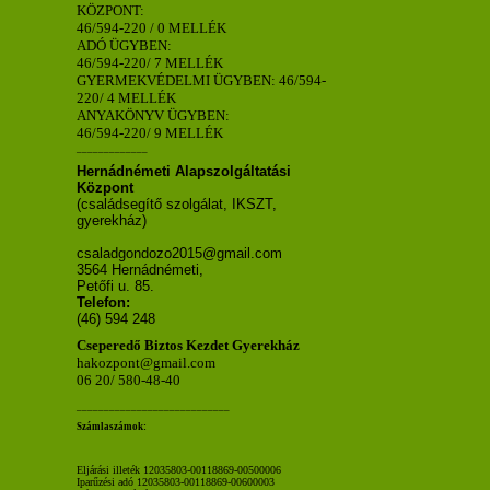
KÖZPONT:
46/594-220 / 0 MELLÉK
ADÓ ÜGYBEN:
46/594-220/ 7 MELLÉK
GYERMEKVÉDELMI ÜGYBEN: 46/594-
220/ 4 MELLÉK
ANYAKÖNYV ÜGYBEN:
46/594-220/ 9 MELLÉK
_____________
Hernádnémeti Alapszolgáltatási
Központ
(családsegítő szolgálat, IKSZT,
gyerekház)
csaladgondozo2015@gmail.com
3564 Hernádnémeti,
Petőfi u. 85.
Telefon:
(46) 594 248
Cseperedő Biztos Kezdet Gyerekház
hakozpont@gmail.com
06 20/ 580-48-40
____________________________
Számlaszámok:
Eljárási illeték 12035803-00118869-00500006
Iparűzési adó 12035803-00118869-00600003