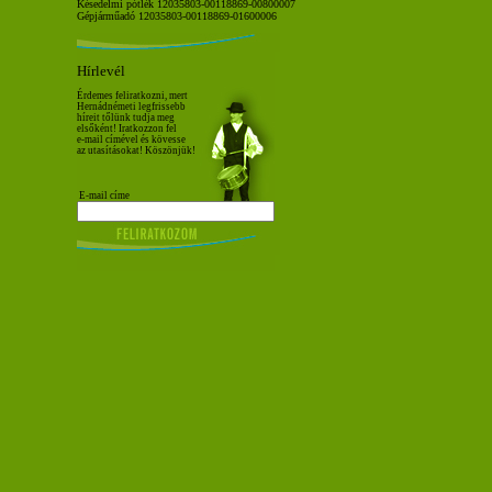
Késedelmi pótlék 12035803-00118869-00800007
Gépjárműadó 12035803-00118869-01600006
Hírlevél
Érdemes feliratkozni, mert
Hernádnémeti legfrissebb
híreit tőlünk tudja meg
elsőként! Iratkozzon fel
e-mail címével és kövesse
az utasításokat! Köszönjük!
E-mail címe