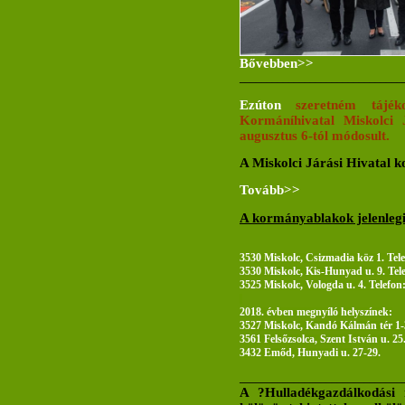
Bővebben>>
______________________________
Ezúton
szeretném tájé
Kormáníhivatal Miskolci 
augusztus 6-tól módosult.
A Miskolci Járási Hivatal k
Tovább>>
A kormányablakok jelenlegi
3530 Miskolc, Csizmadia köz 1. Tel
3530 Miskolc, Kis-Hunyad u. 9. Tel
3525 Miskolc, Vologda u. 4. Telefon
2018. évben megnyíló helyszínek:
3527 Miskolc, Kandó Kálmán tér 1-3
3561 Felsőzsolca, Szent István u. 25
3432 Emőd, Hunyadi u. 27-29.
______________________________
A ?Hulladékgazdálkodási r