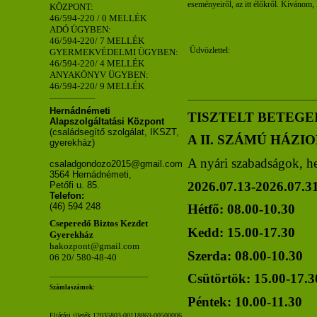
eseményeiről, az itt élőkről. Kívánom, 
KÖZPONT:
46/594-220 / 0 MELLÉK
ADÓ ÜGYBEN:
46/594-220/ 7 MELLÉK
Üdvözlettel:
GYERMEKVÉDELMI ÜGYBEN:
46/594-220/ 4 MELLÉK
ANYAKÖNYV ÜGYBEN:
46/594-220/ 9 MELLÉK
______________________________
_____________
Hernádnémeti
TISZTELT BETEGE
Alapszolgáltatási Központ
(családsegítő szolgálat, IKSZT,
A II. SZÁMÚ HÁZI
gyerekház)
A nyári szabadságok, hely
csaladgondozo2015@gmail.com
3564 Hernádnémeti,
2026.07.13-2026.07.31-
Petőfi u. 85.
Telefon:
(46) 594 248
Hétfő: 08.00-10.30
Cseperedő Biztos Kezdet
Kedd: 15.00-17.30
Gyerekház
hakozpont@gmail.com
Szerda: 08.00-10.30
06 20/ 580-48-40
____________________________
Csütörtök: 15.00-17.3
Számlaszámok:
Péntek: 10.00-11.30
Eljárási illeték 12035803-00118869-00500006