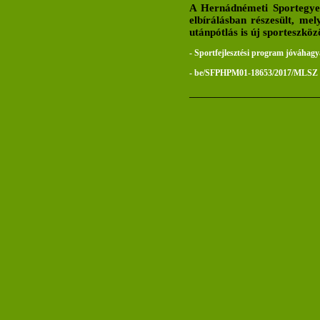
A Hernádnémeti Sportegyesü
elbírálásban részesült, me
utánpótlás is új sporteszköz
- Sportfejlesztési program jóváhag
- be/SFPHPM01-18653/2017/MLSZ
______________________________