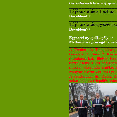
hernadnemeti.hszolas@gmai
______________________________
Tájékoztatás a házhoz 
Bővebben>>
______________________________
Tájékoztatás egyszeri se
Bővebben>>
Egyszeri nyugdíjsegély>>
Méltányossági nyugdíjemel
______________________________
A Terület- és Településfej
Gesztely ? Bőcs ? Keszny
útszakaszokat, illetve He
hoztak létre 3 km hosszban.
megyei közgyűlés elnöke, 
Magyar Közút Zrt. megyei i
A vendégeket dr. Orosz Zs
sokat jelent a település szá