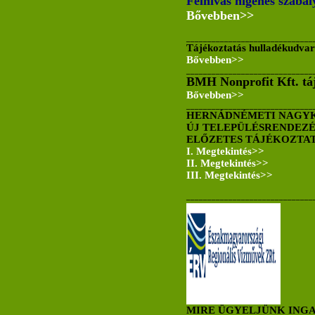
Felhívás higénés szabál
Bővebben>>
______________________________
Tájékoztatás hulladékudvar
Bővebben>>
______________________________
BMH Nonprofit Kft. tá
Bővebben>>
______________________________
HERNÁDNÉMETI NAGY
ÚJ TELEPÜLÉSRENDEZÉ
ELŐZETES TÁJÉKOZTA
I. Megtekintés>>
II. Megtekintés>>
III. Megtekintés>>
______________________________
MIRE ÜGYELJÜNK ING