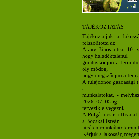
______________________________
TÁJÉKOZTATÁS
Tájékoztatjuk a lakoss
felszólította az
Arany János utca. 10. 
hogy haladéktalanul
gondoskodjon a leromlott
oly módon,
hogy megszűnjön a fennál
A tulajdonos gazdasági tá
a
munkálatokat, - melyhez
2026. 07. 03-ig
tervezik elvégezni.
A Polgármesteri Hivatal 
a Bocskai István
utcák a munkálatok miatt
Kérjük a lakosság megért