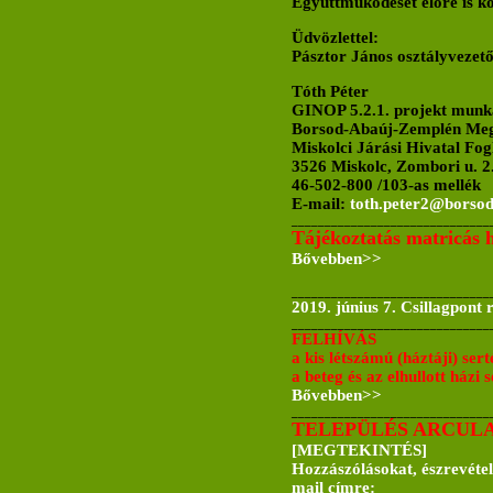
Együttműködését előre is 
Üdvözlettel:
Pásztor János osztályvezet
Tóth Péter
GINOP 5.2.1. projekt munk
Borsod-Abaúj-Zemplén Meg
Miskolci Járási Hivatal Fog
3526 Miskolc, Zombori u. 2
46-502-800 /103-as mellék
E-mail:
toth.peter2@borsod
______________________________
Tájékoztatás matricás h
Bővebben>>
______________________________
2019. június 7. Csillagpont
______________________________
FELHÍVÁS
a kis létszámú (háztáji) ser
a beteg és az elhullott házi 
Bővebben>>
______________________________
TELEPÜLÉS ARCUL
[MEGTEKINTÉS]
Hozzászólásokat, észrevétel
mail címre: