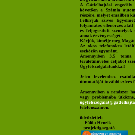
A Gátfelhajtási engedély 
követően a Számla automa
részére, melyet emailben kü
Felhívjuk szíves figyelm
folyamatos ellenőrzés alatt 
és feljogosított személyek 
annak érvényességét.
Kérjük, kímélje meg Magát az
Az okos telefonokra letöl
eszközön egyaránt.
Amennyiben 3.5 tonna 
területművelés céljából sze
Ügyfélszolgálatunkkal!
Jelen levelemhez csatol
útmutatóját további szíves f
Amennyiben a rendszer has
vagy problémába ütközne, 
ugyfelszolgalat@gatfelhajta
telefonszámon.
üdvözlettel:
Fülöp Henrik
projektigazgató