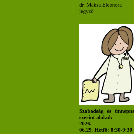
dr. Maksa Eleonóra
jegyző
______________________________
Szabadság és ünnepna
szerint alakul:
2026.
06.29. Hétfő: 8:30-9:30