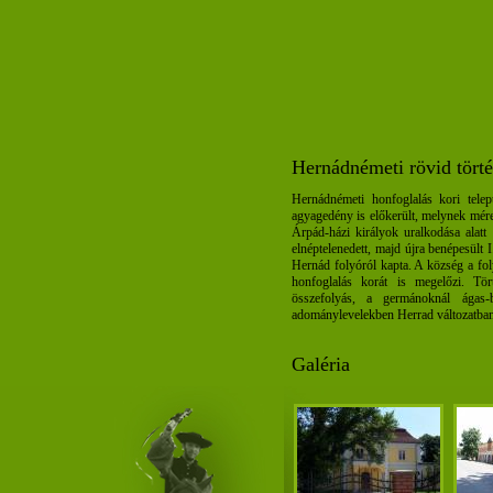
Hernádnémeti rövid törté
Hernádnémeti honfoglalás kori telep
agyagedény is előkerült, melynek mére
Árpád-házi királyok uralkodása alatt 
elnéptelenedett, majd újra benépesült 
Hernád folyóról kapta. A község a fo
honfoglalás korát is megelőzi. Tör
összefolyás, a germánoknál ágas-
adománylevelekben Herrad változatban
Galéria