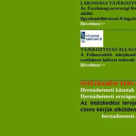
LAKOSSÁGI TÁJÉKOZT
Az Északmagyarországi Regi
alábbi
figyelemfelhívással él ingat
Bővebben>>
______________________________
TÁJÉKOZTATÁS ÁLLAG
A Felhasználók tulajdonáb
csatlakozó hálózat műszaki 
Bővebben>>
______________________________
INTÉZKEDÉSI TERV
Hernádnémeti közutak z
Hernádnémeti országos 
Az intézkedési tervj
címre kérjük elkülden
hernadnemeti