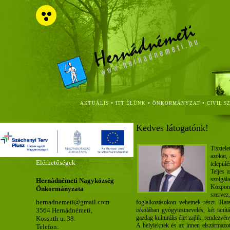
•
•
•
AKTUÁLIS
ITT ÉLÜNK
ÖNKORMÁNYZAT
CIVIL S
Kedves látogatónk!
Tisztel
azokat,
Elérhetőségek
települ
Teljes a
szolgá
Hernádnémeti Nagyközség
Központ
Önkormányzata
szerve
hernadnemeti@gmail.com
foglalkozásokon vehetnek részt. Hat
3564 Hernádnémeti,
iskolában gyógytestnevelés, két tanít
gazdag kulturális élet zajlik, rendezv
Kossuth u. 38.
A helyieknek és az innen elszármazot
Telefon: