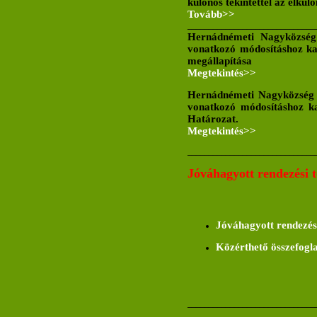
különös tekintettel az elkülö
Tovább>>
______________________________
Hernádnémeti Nagyközség t
vonatkozó módosításhoz ka
megállapítása
Megtekintés>>
Hernádnémeti Nagyközség te
vonatkozó módosításhoz ka
Határozat.
Megtekintés>>
______________________________
Jóváhagyott rendezési 
Jóváhagyott rendezési
Közérthető összefogl
______________________________