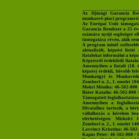
______________________________
Az Ifjúsági Garancia Re
munkaerő-piaci programról
Az Európai Unió támogatás
Garancia Rendszer a 25 éven
számára nyújt segítséget el
támogatása révén, akik se
A program minél szélesebb
aktualizált, képzési listá
fiatalokat informálni a képz
Képzésről érdeklődő fiatal
Amennyiben a fiatalt (18. é
képzés) érdekli, bővebb fel
Munkaügyi és Munkavédelm
Zombori u. 2., I. emelet 104
Mokri Mónika: 46-502-800 
Bátor Katalin: 46-502-800 /
Támogatott foglalkoztatáss
Amennyiben a foglalkoztat
Hivatalhoz tartozik, a bér
vállalkozás a kérelem be
elérhetőségen: Miskolci 
Zombori u. 2., I. emelet 140
Lavrincz Krisztina: 46-502-
Kapás Péter: 46-502-800 / 