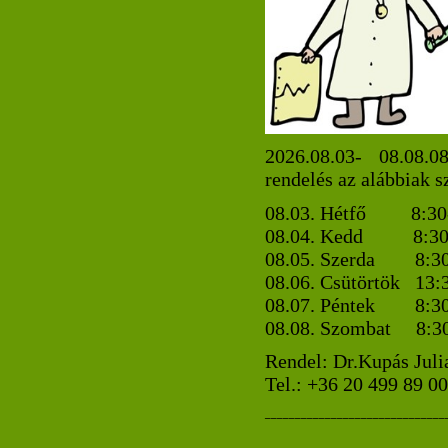
2026.08.03- 08.08.
rendelés az alábbiak sz
08.03. Hétfő 8:30-
08.04. Kedd 8:30-
08.05. Szerda 8:30
08.06. Csütörtök 13:
08.07. Péntek 8:30
08.08. Szombat 8:30
Rendel: Dr.Kupás Juli
Tel.: +36 20 499 89 00
______________________________