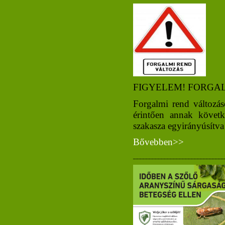
FIGYELEM! FORGA
Forgalmi rend változás
érintően annak követ
szakasza egyirányúsítva 
Bővebben>>
______________________________