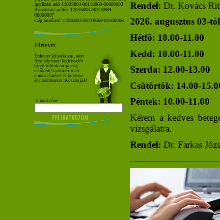
Rendel:
Dr. Kovács Rit
Iparűzési adó 12035803-00118869-00600003
Késedelmi pótlék 12035803-00118869-
00800007
2026. augusztus 03-tól
Gépjárműadó 12035803-00118869-01600006
Hétfő: 10.00-11.00
Hírlevél
Kedd: 10.00-11.00
Érdemes feliratkozni, mert
Hernádnémeti legfrissebb
híreit tőlünk tudja meg
Szerda: 12.00-13.00
elsőként! Iratkozzon fel
e-mail címével és kövesse
az utasításokat! Köszönjük!
Csütörtök: 14.00-15.
Péntek: 10.00-11.00
E-mail címe
Kérem a kedves betegek
vizsgálatra.
Rendel:
Dr. Farkas Józs
______________________________