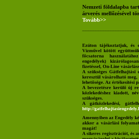
Nemzeti földalapba tarto
árverés mellőzésével tö
Tovább>>
______________________
Ezúton tájékoztatjuk, és 
Vízművel kötött együttműk
főcsatorna használatáho
engedélyek) kizárólagos
fizetéssel, On-Line vásárlás
A szükséges Gátfelhajtási 
keresztül vásárolható meg,
lehetősége. Az értékesítési 
A bevezetésre kerülő új r
közlekedéshez kiadott, n
szükséges.
A gátközlekedési, gátfel
http://gatfelhajtasiengedely.
Amennyiben az Engedély kér
akkor a vásárlási folyamat
magát!
A sikeres regisztrációt, és 
megvásárolni a kiválasztott 