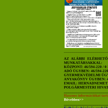
______________________
AZ ALÁBBI ELÉRHETŐ
MUNKATÁRSAKKAL:
KÖZPONT: 46/594-220 / 
ADÓ ÜGYBEN: 46/594-22
GYERMEKVÉDELMI ÜGYBE
ANYAKÖNYV ÜGYBEN: 46
EMAIL: HERNADNEME
POLGÁRMESTERI HIVA
______________________
Hasznos információkat tart
Bővebben>>
______________________