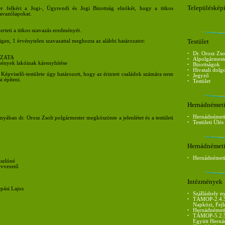
Településképi
r felkéri a Jogi-, Ügyrendi és Jogi Bizottság elnökét, hogy a titkos
zavazólapokat.
rteti a titkos szavazás eredményét.
Testület
igen, 1 érvénytelen szavazattal meghozta az alábbi határozatot:
•
Dr. Orosz Zso
ROZATA
•
Alpolgármest
mények lakóinak kárenyhítése
•
Bizottságok
•
Hivatali dolg
pviselő-testülete úgy határozott, hogy az érintett családok számára nem
•
Jegyző
 építeni.
•
Testület
Hernádnémet
•
Hernádnémet
yában dr. Orosz Zsolt polgármester megköszönte a jelenlétet és a testületi
•
Testületi Ülé
Hernádnémeti
•
Hernádnémeti 
szlóné
vvezető
Intézmények
ási Lajos
•
Szálláshely ny
•
TÁMOP-2.4.5
Napközi, Fejl
•
Hernádnémeti 
•
TÁMOP-5.2.5/
Együtt Herná