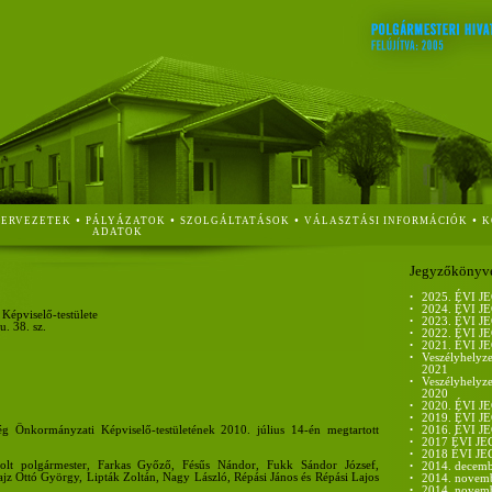
•
•
•
•
ZERVEZETEK
PÁLYÁZATOK
SZOLGÁLTATÁSOK
VÁLASZTÁSI INFORMÁCIÓK
K
ADATOK
Jegyzőkönyv
•
2025. ÉVI
•
2024. ÉVI
épviselő-testülete
•
2023. ÉVI
. 38. sz.
•
2022. ÉVI
•
2021. ÉVI
•
Veszélyhelyze
2021
•
Veszélyhelyze
2020
•
2020. ÉVI
•
2019. ÉVI
g Önkormányzati Képviselő-testületének 2010. július 14-én megtartott
•
2016. ÉVI
•
2017 ÉVI 
•
2018 ÉVI 
olt polgármester, Farkas Győző, Fésűs Nándor, Fukk Sándor József,
•
2014. decemb
jz Ottó György, Lipták Zoltán, Nagy László, Répási János és Répási Lajos
•
2014. novemb
•
2014. novemb