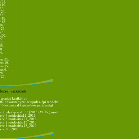
s 31.
s 10.
27.
 24.
27.
r 18.
r 15.
26.
 23.
 3.
s 30.
27.
17.
29.
0.
4.
.
us 31.
us 19.
us 25.
us 6.
28.
 28.
dezési eszközök
 arculati kézikönyv
06. önkormányzati településképi rendelet
 módosításával kapcsolatos partnerségi
.) helyi ép.szab. 11)2018.(VI.15.) mód
 terv 4 módosítás11_2018
terv 3 módosítás 21_2015
terv 2 módosítás 13_2015
terv 1 módosítás 12_2010
 terv 26_2003