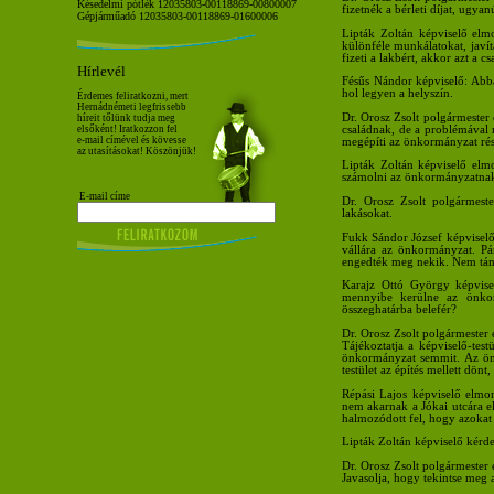
Késedelmi pótlék 12035803-00118869-00800007
fizetnék a bérleti díjat, ugya
Gépjárműadó 12035803-00118869-01600006
Lipták Zoltán képviselő elm
különféle munkálatokat, javí
fizeti a lakbért, akkor azt a cs
Hírlevél
Fésűs Nándor képviselő: Abban
hol legyen a helyszín.
Érdemes feliratkozni, mert
Hernádnémeti legfrissebb
Dr. Orosz Zsolt polgármester 
híreit tőlünk tudja meg
családnak, de a problémával
elsőként! Iratkozzon fel
e-mail címével és kövesse
megépíti az önkormányzat részü
az utasításokat! Köszönjük!
Lipták Zoltán képviselő elmo
számolni az önkormányzatna
E-mail címe
Dr. Orosz Zsolt polgármest
lakásokat.
Fukk Sándor József képviselő
vállára az önkormányzat. Pár
engedték meg nekik. Nem támo
Karajz Ottó György képvise
mennyibe kerülne az önkorm
összeghatárba belefér?
Dr. Orosz Zsolt polgármester
Tájékoztatja a képviselő-tes
önkormányzat semmit. Az önk
testület az építés mellett dönt
Répási Lajos képviselő elmon
nem akarnak a Jókai utcára el
halmozódott fel, hogy azoka
Lipták Zoltán képviselő kérd
Dr. Orosz Zsolt polgármester
Javasolja, hogy tekintse meg a