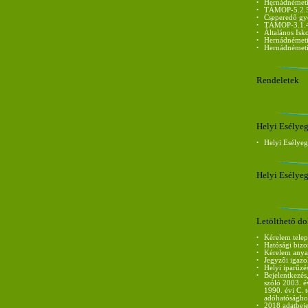
•
Hernádnémeti 
•
TÁMOP-5.2.5-
•
Cseperedő gy
•
TÁMOP-3.1.
•
Általános Isk
•
Hernádnémeti
•
Hernádnémeti 
Rendeletek
Helyi Esélye
•
Helyi Esélye
Helyi Esélye
Letölthető 
•
Kérelem telep
•
Hatósági bizo
•
Kérelem anya
•
Jegyzői igazo
•
Helyi iparűzés
•
Bejelentkezés,
szóló 2003. é
1990. évi C.
adóhatóságho
•
2018 adatbej