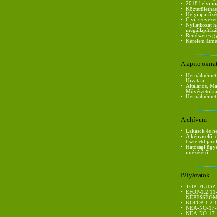
•
2018 helyi ip
•
Közterülethas
•
Helyi iparűzé
•
Civil szeveze
•
Nyilatkozat h
megállapítás
•
Rendszeres 
•
Kérelem átme
Alapító okira
•
Hernádnémeti
Hivatala
•
Általános, Ma
Művészetokta
•
Hernádnémeti 
Archívum
•
Lakások és he
•
A képviselői 
tiszteletdíjáról
•
Hatósági ügy
intézéséről
Pályázatok
•
TOP_PLUSZ-1
•
EFOP-1.2.1
NÉPESSÉGM
•
KÖFOP-1.2.
•
NEA-NO-17-
•
NEA-NO-17-