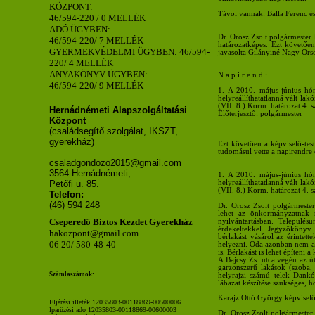
KÖZPONT:
Távol vannak: Balla Ferenc é
46/594-220 / 0 MELLÉK
ADÓ ÜGYBEN:
Dr. Orosz Zsolt polgármester k
46/594-220/ 7 MELLÉK
határozatképes. Ezt követően 
GYERMEKVÉDELMI ÜGYBEN: 46/594-
javasolta Gilányiné Nagy Orso
220/ 4 MELLÉK
ANYAKÖNYV ÜGYBEN:
N a p i r e n d :
46/594-220/ 9 MELLÉK
1. A 2010. május-június hó
_____________
helyreállíthatatlanná vált lak
(VII. 8.) Korm. határozat 4. s
Hernádnémeti Alapszolgáltatási
Előterjesztő: polgármester
Központ
(családsegítő szolgálat, IKSZT,
gyerekház)
Ezt követően a képviselő-tes
tudomásul vette a napirendre és
csaladgondozo2015@gmail.com
3564 Hernádnémeti,
1. A 2010. május-június hó
helyreállíthatatlanná vált lak
Petőfi u. 85.
(VII. 8.) Korm. határozat 4. s
Telefon:
(46) 594 248
Dr. Orosz Zsolt polgármester
lehet az önkormányzatnak m
Cseperedő Biztos Kezdet Gyerekház
nyilvántartásban. Települé
érdekeltekkel. Jegyzőkönyv
hakozpont@gmail.com
bérlakást vásárol az érintet
06 20/ 580-48-40
helyezni. Oda azonban nem ak
is. Bérlakást is lehet építeni a
A Bajcsy Zs. utca végén az ú
____________________________
garzonszerű lakások (szoba,
Számlaszámok:
helyrajzi számú telek Dankó 
lábazat készítése szükséges, 
Karajz Ottó György képviselő
Eljárási illeték 12035803-00118869-00500006
Iparűzési adó 12035803-00118869-00600003
Dr. Orosz Zsolt polgármester