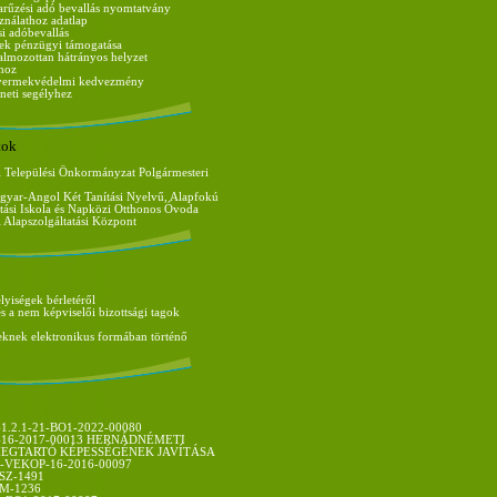
arűzési adó bevallás nyomtatvány
ználathoz adatlap
si adóbevallás
tek pénzügyi támogatása
almozottan hátrányos helyzet
ához
gyermekvédelmi kedvezmény
neti segélyhez
tok
 Települési Önkormányzat Polgármesteri
gyar-Angol Két Tanítási Nyelvű, Alapfokú
tási Iskola és Napközi Otthonos Óvoda
Alapszolgáltatási Központ
lyiségek bérletéről
és a nem képviselői bizottsági tagok
eknek elektronikus formában történő
.2.1-21-BO1-2022-00080
1-16-2017-00013 HERNÁDNÉMETI
EGTARTÓ KÉPESSÉGÉNEK JAVÍTÁSA
1-VEKOP-16-2016-00097
SZ-1491
M-1236