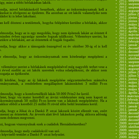
•
2012. szepte
núgy, mint a többi bérlakásban lakók.
•
2012. szepte
•
2012. szeptem
ondja, mivel bérlakásokról beszélnek, akkor az önkormányzatnak kell a
•
2012. auguszt
tásokat is elvégezni az épületen. Ha azonban az ott lakók valamelyike nem
•
2012. július 2
aládot ki is lehet lakoltani.
•
2012. június 
•
2012. június 
 kell dönteni a testületnek, hogyha felépítésre kerülne a bérlakás, akkor
•
2012. május 
•
2012. április 
•
2012. április 
elmondja, hogy az is egy megoldás, hogy nem építenek lakást az érintett 4
•
2012. márciu
 minden évben ugyanígy szembe fognak találkozni. Véleménye szerint, ha
•
2012. márciu
kre a bérlakást, azt az érintettek el fogják fogadni.
•
2012. február
•
2012. január 
ndja, hogy akkor a támogatás összegével ez év október 30-ig el is kell
•
2011. decemb
k.
•
2011. decembe
•
2011. novemb
er elmondja, hogy az önkormányzatnak nem kötelessége megépíteni a
•
2011. októbe
•
2011. szepte
•
2011. auguszt
 véleménye szerint a bérlakások megépítésével még nagyobb terhet vesz a
•
2011. auguszt
 évvel ezelőtt az ott lakók szerettek volna odaépítkezni, de akkor nem
•
2011. július 2
gatja az építkezést.
•
2011. július 5
•
2011. június 
lő kérdése, hogy az új lakások megépítése négyzetméterben számolva
•
2011. május 
ányzatnak, a rendeletben megállapított lakásonkénti 3 millió Ft-os
•
2011. május 
•
2011. május 
•
2011. április 
 elmondja, hogy a komfortnélküli lakás 50.000 Ft/m2-be kerül.
•
2011.március
tületet, hogy vis maior keretből az árvizi védekezésre még nem kapott az
•
2011.február
ormányzatnak 50 millió Ft-os kerete van a lakások megépítésére. Ha a
•
2011. február
, akkor ebből a keretből 25 millió Ft rövid időn belül leutalásra kerül.
•
2011. január 
•
2011. január 
dja, hogy a Jókai és a Dankó P. utcai lakosok között ellentét van, ezért
•
2010. decemb
menni az érintettek. Az árverés alatt lévő lakásokon pedig akkora adósság
•
2010. novemb
t nem érdemes megvenni.
•
2009. decemb
•
2009. novemb
ezi, hogyan viszonyulnak ezek a családok Hernádnémetihez?
•
2009. októbe
•
2009. szepte
 elmondja, hogy mely családokról van szó.
•
2009. június 
 képviselő-testület a Dankó P. utcai helyszínt.
•
2009. május 