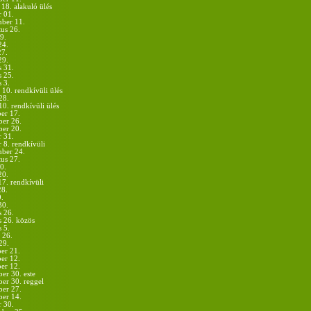
18. alakuló ülés
r 01.
mber 11.
us 26.
9.
24.
27.
29.
s 31.
s 25.
 3.
 10. rendkívüli ülés
28.
10. rendkívüli ülés
er 17.
er 26.
er 20.
r 31.
 8. rendkívüli
mber 24.
us 27.
0.
20.
17. rendkívüli
28.
9.
30.
s 26.
s 26. közös
 5.
 26.
29.
er 21.
er 12.
er 12.
er 30. este
er 30. reggel
er 27.
er 14.
r 30.