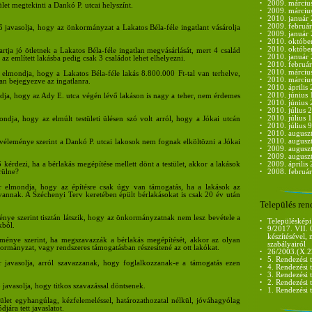
•
2009. márciu
let megtekinti a Dankó P. utcai helyszínt.
•
2009. márciu
•
2010. január 
•
2009. február
 javasolja, hogy az önkormányzat a Lakatos Béla-féle ingatlant vásárolja
•
2009. január 
•
2010. októbe
•
2010. októbe
rtja jó ötletnek a Lakatos Béla-féle ingatlan megvásárlását, mert 4 család
•
2010. január 
 az említett lakásba pedig csak 3 családot lehet elhelyezni.
•
2010. február
•
2010. március
 elmondja, hogy a Lakatos Béla-féle lakás 8.800.000 Ft-tal van terhelve,
•
2010. márciu
an bejegyezve az ingatlanra.
•
2010. április 
•
2010. június 
dja, hogy az Ady E. utca végén lévő lakáson is nagy a teher, nem érdemes
•
2010. június 
•
2010. július 2
•
2010. július 1
dja, hogy az elmúlt testületi ülésen szó volt arról, hogy a Jókai utcán
•
2010. július 9
•
2010. auguszt
•
2010. auguszt
 véleménye szerint a Dankó P. utcai lakosok nem fognak elköltözni a Jókai
•
2009. auguszt
•
2009. auguszt
•
2009. április 
kérdezi, ha a bérlakás megépítése mellett dönt a testület, akkor a lakások
•
2008. február
rülne?
r elmondja, hogy az építésre csak úgy van támogatás, ha a lakások az
nnak. A Széchenyi Terv keretében épült bérlakásokat is csak 20 év után
Település ren
nye szerint tisztán látszik, hogy az önkormányzatnak nem lesz bevétele a
•
Településképi
kból.
•
9/2017. VII. 
készítésével,
eménye szerint, ha megszavazzák a bérlakás megépítését, akkor az olyan
szabályairól
kormányzat, vagy rendszeres támogatásban részesítené az ott lakókat.
•
26/2003.(X.22
•
5. Rendezési
r javasolja, arról szavazzanak, hogy foglalkozzanak-e a támogatás ezen
•
4. Rendezési 
•
3. Rendezési 
•
2. Rendezési 
javasolja, hogy titkos szavazással döntsenek.
•
1. Rendezési
tület egyhangúlag, kézfelemeléssel, határozathozatal nélkül, jóváhagyólag
jára tett javaslatot.