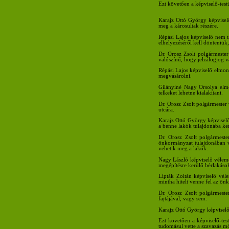
Ezt követően a képviselő-testü
Karajz Ottó György képviselő
meg a károsultak részére.
Répási Lajos képviselő nem ta
elhelyezéséről kell dönteniük,
Dr. Orosz Zsolt polgármester
valószínű, hogy jelzálogjog v
Répási Lajos képviselő elmon
megvásárolni.
Gilányiné Nagy Orsolya elmon
telkeket lehetne kialakítani.
Dr. Orosz Zsolt polgármester
utcára.
Karajz Ottó György képviselő 
a benne lakók tulajdonába ke
Dr. Orosz Zsolt polgármeste
önkormányzat tulajdonában va
vehetik meg a lakók.
Nagy László képviselő vélemé
megépítésre kerülő bérlakáso
Lipták Zoltán képviselő vél
mintha hitelt venne fel az ön
Dr. Orosz Zsolt polgármeste
fajtájával, vagy sem.
Karajz Ottó György képviselő 
Ezt követően a képviselő-tes
tudomásul vette a szavazás mód