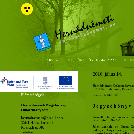
•
•
•
AKTUÁLIS
ITT ÉLÜNK
ÖNKORMÁNYZAT
CIVIL S
2010. július 14.
Hernádnémeti Önkormányzat K
3564 Hernádnémeti, Kossuth u
Elérhetőségek
Száma: 1-10/2010.
Hernádnémeti Nagyközség
J e g y z ő k ö n y v
Önkormányzata
Készült: Hernádnémeti közsé
hernadnemeti@gmail.com
soron kívüli üléséről.
3564 Hernádnémeti,
Kossuth u. 38.
Jelen vannak: dr. Orosz Zs
Gilányiné Nagy Orsolya, Kara
Telefon:
önkormányzati képviselők.