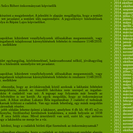
•
2014 október 
s Szűcs Róbert önkormányzati képviselők
•
2014. októbe
•
2014. szepte
•
2014. auguszt
öszönti a megjelenteket. A jelenléti ív alapján megállapítja, hogy a testület
•
2014. július 2
tett javaslatot a testületi ülés napirendjére. A jegyzőkönyv hitelesítőinek
•
2014. június 
lya és Répási Lajos képviselőket.
•
2014. május 
•
2014. április 
•
2014. márciu
•
2014. márciu
•
2014. március
napokban kihirdetett veszélyhelyzetek időszakában megsemmisült, vagy
•
2014. február
óingatlanok tulajdonosai kárenyhítésének feltételei és rendszere 1148/2010.
•
2014. január 
z. melléklete
•
2014. január 
•
2013. decemb
•
2013. novemb
•
2013. novemb
•
2013. októbe
tület egyhangúlag, kézfelemeléssel, határozathozatal nélkül, jóváhagyólag
•
2013. október
 a hitelesítők személyére tett javaslatot.
•
2013. szepte
•
2013. auguszt
•
2013. július 2
napokban kihirdetett veszélyhelyzetek időszakában megsemmisült, vagy
•
2013. június 
óingatlanok tulajdonosai kárenyhítésének feltételei és rendszere 1148/2010.
•
2013. június 
z. melléklete
•
2013. május 
•
2013. május 
 elmondja, hogy az árvízkárosultak közül azoknak a lakhatási feltételeit
•
2013. április 
egoldania, akinek az összedőlt lakóháza nem szerepel az ingatlan-
•
2013. márciu
sünkön 4 családról van szó. A tegnapi nap folyamán már beszélt az
•
2013. márciu
 felvételére is sor került. Az egyik megoldás, hogy az önkormányzat
•
2013. március
teknek. A Jókai utcában Lakatos Béla ingatlanában 3 családot el tudnának
•
2013. február
arnak költözni a családok. Van egy másik lehetőség, egy másik megoldás
•
2013. január 
 károsultak részére.
•
2012. decemb
t jobb oldalán lehetne építeni a lakássort, amelyben 4 db kb. 40-45 m2-es
•
2012. decemb
 konyha, fürdőszoba) kerülnének kialakításra, a másik helyszín az 1038
•
2012. decemb
P. utca felőli része. Mivel árterületről van szól, ezért kb. egy méteres
•
2012. novemb
hogy a lakásokba ne menje be a víz.
•
2012. novemb
•
2012. novemb
 kérdezi, hogy a családok bérleti díjat fizetnének az önkormányzatnak?
•
2012. novemb
•
2012. októbe
 válaszában elmondja, hogy a családok az önkormányzati rendelet alapján