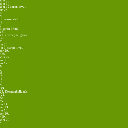
mber 25.
mber 14.
ber 12.soron kívüli
us 28.
4.
26.
18. soron kívüli
29.
24.
3. soron kívüli
s 27.
s 1. közmeghallgatás
 28.
31.
er 20.
r 1. soron kívüli
er 29.
r 25.
mber 27.
us 30.
us 12.
6.
.
28.
26.
31.
12.
26.
 29.
.24. Közmeghallgatás
 22.
22.
25.
er 14.
er 23.
er 15.
er 10.
r 19.
mber 29.
23.
26.