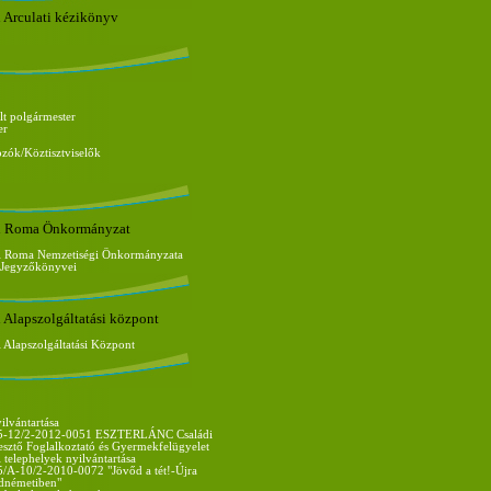
 Arculati kézikönyv
lt polgármester
er
ozók/Köztisztviselők
i Roma Önkormányzat
i Roma Nemzetiségi Önkormányzata
s Jegyzőkönyvei
 Alapszolgáltatási központ
Alapszolgáltatási Központ
ilvántartása
-12/2-2012-0051 ESZTERLÁNC Családi
esztő Foglalkoztató és Gyermekfelügyelet
telephelyek nyilvántartása
A-10/2-2010-0072 "Jövőd a tét!-Újra
dnémetiben"