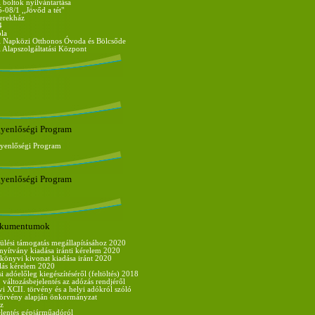
boltok nyilvántartása
08/1 ,,Jövőd a tét"
erekház
4
ola
 Napközi Otthonos Óvoda és Bölcsőde
Alapszolgáltatási Központ
gyenlőségi Program
gyenlőségi Program
gyenlőségi Program
dokumentumok
ülési támogatás megállapításához 2020
nyítvány kiadása iránti kérelem 2020
könyvi kivonat kiadása iránt 2020
lás kérelem 2020
i adóelőleg kiegészítéséről (feltöltés) 2018
 változásbejelentés az adózás rendjéről
vi XCII. törvény és a helyi adókról szóló
 törvény alapján önkormányzat
z
elentés gépjárműadóról