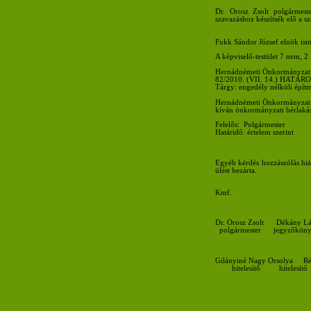
Dr. Orosz Zsolt polgármeste
szavazáshoz készítsék elő a s
Fukk Sándor József elnök isme
A képviselő-testület 7 nem, 2 
Hernádnémeti Önkormányzat
82/2010. (VII. 14.) HATÁ
Tárgy: engedély nélküli épít
Hernádnémeti Önkormányzat Ké
kíván önkormányzati bérlakást
Felelős: Polgármester
Határidő: értelem szerint
Egyéb kérdés hozzászólás hián
ülést bezárta.
Kmf.
Dr. Orosz Zsolt Dékány Lá
polgármester jegyzőköny
Gilányiné Nagy Orsolya Rép
hitelesítő hitelesítő