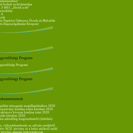
nádnémetiben"
i boltok nyilvántartása
-08/1 ,,Jövőd a tét"
yerekház
.4
kola
i Napközi Otthonos Óvoda és Bölcsőde
i Alapszolgáltatási Központ
egyenlőségi Program
egyenlőségi Program
egyenlőségi Program
 dokumentumok
epülési támogatás megállapításához 2020
zonyítvány kiadása iránti kérelem 2020
akönyvi kivonat kiadása iránt 2020
zolás kérelem 2020
ési adóelőleg kiegészítéséről (feltöltés)
s, változásbejelentés az adózás rendjéről
évi XCII. törvény és a helyi adókról szóló
. törvény alapján önkormányzat