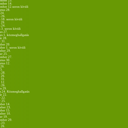
ember 25.
ember 14.
ember 12.soron kívüli
ztus 28.
 24.
 26.
 18. soron kívüli
 29.
s 24.
s 3. soron kívüli
us 27.
us 1. közmeghallgatás
ár 28.
r 31.
ber 20.
ber 1. soron kívüli
mber 29.
er 25.
ember 27.
ztus 30.
ztus 12.
 26.
 5.
 28.
 26.
 31.
 12.
s 26.
s 29.
r.24. Közmeghallgatás
ár 22.
r 22.
r 25.
ber 14.
mber 23.
ber 15.
mber 10.
er 19.
ember 29.
 23.
 26.