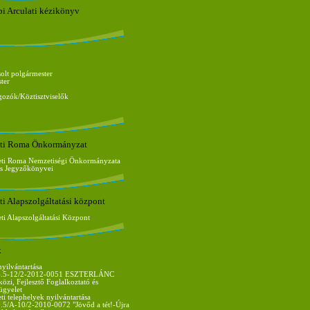
pi Arculati kézikönyv
olt polgármester
ter
gozók/Köztisztviselők
ti Roma Önkormányzat
ti Roma Nemzetiségi Önkormányzata
lés Jegyzőkönyvei
i Alapszolgáltatási központ
i Alapszolgáltatási Központ
k
nyilvántartása
.5-12/2-2012-0051 ESZTERLÁNC
özi, Fejlesztő Foglalkoztató és
ügyelet
i telephelyek nyilvántartása
/A-10/2-2010-0072 "Jövőd a tét!-Újra