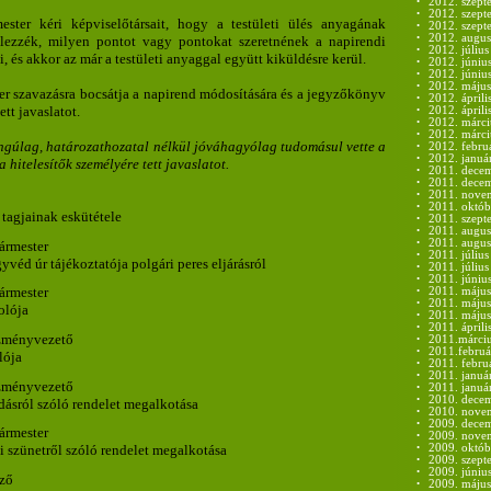
•
2012. szept
•
2012. szept
ster kéri képviselőtársait, hogy a testületi ülés anyagának
•
2012. szept
•
2012. augus
jelezzék, milyen pontot vagy pontokat szeretnének a napirendi
•
2012. július
, és akkor az már a testületi anyaggal együtt kiküldésre kerül.
•
2012. június
•
2012. június
•
2012. május
ter szavazásra bocsátja a napirend módosítására és a jegyzőkönyv
•
2012. áprili
ett javaslatot.
•
2012. áprili
•
2012. márci
•
2012. márci
angúlag, határozathozatal nélkül jóváhagyólag tudomásul vette a
•
2012. febru
•
2012. januá
hitelesítők személyére tett javaslatot.
•
2011. decem
•
2011. decem
•
2011. nove
•
2011. októb
 tagjainak eskütétele
•
2011. szept
•
2011. augus
•
2011. augus
gármester
•
2011. július
véd úr tájékoztatója polgári peres eljárásról
•
2011. július
•
2011. június
gármester
•
2011. május
•
2011. május
olója
•
2011. május
•
2011. áprili
ézményvezető
•
2011.márciu
•
2011.februá
lója
•
2011. febru
•
2011. januá
ézményvezető
•
2011. januá
•
2010. decem
ásról szóló rendelet megalkotása
•
2010. nove
•
2009. decem
gármester
•
2009. nove
•
2009. októb
i szünetről szóló rendelet megalkotása
•
2009. szept
•
2009. június
yző
•
2009. május