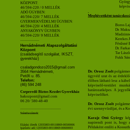
György
KÖZPONT:
képvis
46/594-220 / 0 MELLÉK
ADÓ ÜGYBEN:
Meghívottként tanácskozás
46/594-220/ 7 MELLÉK
GYERMEKVÉDELMI ÜGYBEN:
Boros Laj
46/594-220/ 4 MELLÉK
Dr. Maks
ANYAKÖNYV ÜGYBEN:
Madzinné
46/594-220/ 9 MELLÉK
Kerekes 
_____________
Fésűsné 
Hernádnémeti Alapszolgáltatási
Dr. Farka
Központ
Tar Lász
(családsegítő szolgálat, IKSZT,
Fukk Sán
gyerekház)
csaladgondozo2015@gmail.com
Dr. Orosz Zsolt
polgármest
3564 Hernádnémeti,
Petőfi u. 85.
ügyvéd urat és az érdeklő
Telefon:
élőben látható lesz a kábe
(46) 594 248
képviselő-testület munk
határozatképes. A jegyzők
Cseperedő Biztos Kezdet Gyerekház
képviselőket.
hakozpont@gmail.com
06 20/ 580-48-40
Dr. Orosz Zsolt
polgármes
____________________________
évi szennyvízdíjat, és a K
Számlaszámok:
Karajz Ottó György
kép
napirendi pont is, hogy a
Eljárási illeték 12035803-00118869-00500006
Példaként említi a Kossuth
Iparűzési adó 12035803-00118869-00600003