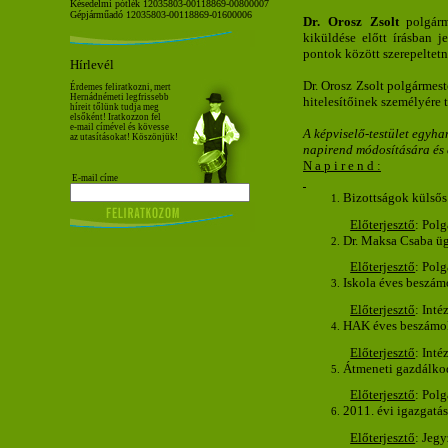
Késedelmi pótlék 12035803-00118869-00800007
Gépjárműadó 12035803-00118869-01600006
Dr. Orosz Zsolt
polgárme
kiküldése előtt írásban 
pontok között szerepeltetni
Hírlevél
Dr. Orosz Zsolt polgármes
Érdemes feliratkozni, mert
Hernádnémeti legfrissebb
hitelesítőinek személyére t
híreit tőlünk tudja meg
elsőként! Iratkozzon fel
e-mail címével és kövesse
A képviselő-testület egyh
az utasításokat! Köszönjük!
napirend módosítására és a 
N a p i r e n d :
E-mail címe
Bizottságok külsős
Előterjesztő
: Pol
Dr. Maksa Csaba ügy
Előterjesztő
: Pol
Iskola éves beszám
Előterjesztő
: Int
HAK éves beszámo
Előterjesztő
: Int
Átmeneti gazdálkod
Előterjesztő
: Pol
2011. évi igazgatás
Előterjesztő
: Jeg