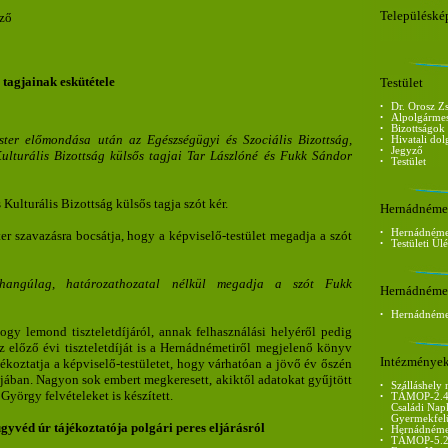
Településké
yző
 tagjainak eskütétele
Testület
•
Dr. Orosz Zs
•
Alpolgármes
•
Bizottságok
ster előmondása után az Egészségügyi és Szociális Bizottság,
•
Hivatali dol
•
Jegyző
ulturális Bizottság külsős tagjai Tar Lászlóné és Fukk Sándor
•
Testület
Kulturális Bizottság külsős tagja szót kér.
Hernádnéme
•
Hernádnéme
er szavazásra bocsátja, hogy a képviselő-testület megadja a szót
•
Testületi Ü
gyhangúlag, határozathozatal nélkül megadja a szót Fukk
Hernádnémet
•
Hernádnémet
gy lemond tiszteletdíjáról, annak felhasználási helyéről pedig
z előző évi tiszteletdíját is a Hernádnémetiről megjelenő könyv
Intézménye
ájékoztatja a képviselő-testületet, hogy várhatóan a jövő év őszén
jában. Nagyon sok embert megkeresett, akiktől adatokat gyűjtött
•
Szálláshely 
György felvételeket is készített.
•
TÁMOP-2.4
Családi Napk
Gyermekfel
yvéd úr tájékoztatója polgári peres eljárásról
•
Hernádnémet
•
TÁMOP-5.2.5