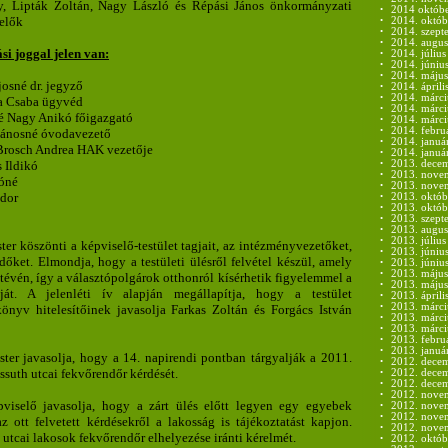
, Lipták Zoltán, Nagy László és Répási János önkormányzati
•
2014 októbe
elők
•
2014. októb
•
2014. szept
•
2014. augus
i joggal jelen van:
•
2014. július
•
2014. június
•
2014. május
osné dr. jegyző
•
2014. áprili
•
2014. márci
a Csaba ügyvéd
•
2014. márci
 Nagy Anikó főigazgató
•
2014. márci
•
2014. februá
Jánosné óvodavezető
•
2014. januá
Brosch Andrea HAK vezetője
•
2014. január
s Ildikó
•
2013. decem
•
2013. nove
lóné
•
2013. nove
dor
•
2013. októb
•
2013. októb
•
2013. szept
•
2013. augus
•
2013. július
er köszönti a képviselő-testület tagjait, az intézményvezetőket,
•
2013. június
dőket. Elmondja, hogy a testületi ülésről felvétel készül, amely
•
2013. június
•
2013. május
ltévén, így a választópolgárok otthonról kísérhetik figyelemmel a
•
2013. május
áját. A jelenléti ív alapján megállapítja, hogy a testület
•
2013. áprili
•
2013. márci
önyv hitelesítőinek javasolja Farkas Zoltán és Forgács István
•
2013. márci
•
2013. márci
•
2013. febru
•
2013. januá
ter javasolja, hogy a 14. napirendi pontban tárgyalják a 2011.
•
2012. decem
ossuth utcai fekvőrendőr kérdését.
•
2012. decem
•
2012. decem
•
2012. novem
viselő javasolja, hogy a zárt ülés előtt legyen egy egyebek
•
2012. novem
•
2012. nove
z ott felvetett kérdésekről a lakosság is tájékoztatást kapjon.
•
2012. nove
 utcai lakosok fekvőrendőr elhelyezése iránti kérelmét.
•
2012. októb