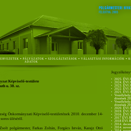
•
•
•
•
ZERVEZETEK
PÁLYÁZATOK
SZOLGÁLTATÁSOK
VÁLASZTÁSI INFORMÁCIÓK
K
ADATOK
Jegyzőköny
•
2025. ÉV
at Képviselő-testülete
•
2024. ÉV
h u. 38. sz.
•
2023. ÉV
•
2022. ÉV
•
2021. ÉV
•
Veszélyhelyz
döntések 2
•
Veszélyhelyz
döntések 2
•
2020. ÉV
•
2019. ÉV
zség Önkormányzati Képviselő-testületének 2010. december 14-
•
2016. ÉV
•
2017 ÉVI
 soros üléséről.
•
2018 ÉVI
•
2014. decem
Zsolt polgármester, Farkas Zoltán, Forgács István, Karajz Ottó
•
2014. nove
•
2014. nove