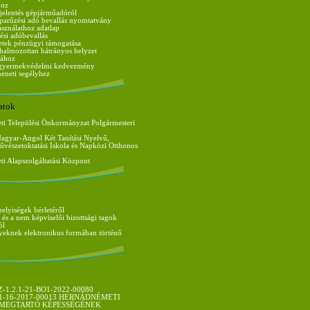
hoz
jelentés gépjárműadóról
iparűzési adó bevallás nyomtatvány
sználathoz adatlap
ési adóbevallás
zetek pénzügyi támogatása
 halmozottan hátrányos helyzet
sához
 gyermekvédelmi kedvezmény
eneti segélyhez
atok
i Települési Önkormányzat Polgármesteri
Magyar-Angol Két Tanítási Nyelvű,
vészetoktatási Iskola és Napközi Otthonos
i Alapszolgáltatási Központ
elyiségek bérletéről
 és a nem képviselői bizottsági tagok
ól
yeknek elektronikus formában történő
-1.2.1-21-BO1-2022-00080
11-16-2017-00013 HERNÁDNÉMETI
MEGTARTÓ KÉPESSÉGÉNEK