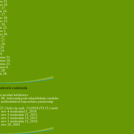
us 31.
us 10.
r 27.
ár 24.
r 27.
er 18.
er 15.
r 26.
ár 23.
us 3.
us 30.
s 27.
 17.
 29.
 20.
 14.
 9.
ztus 31.
ztus 19.
ztus 25.
ztus 6.
s 28.
ár 28.
endezési eszközök
i arculati kézikönyv
 06. önkormányzati településképi rendelet
, módosításával kapcsolatos partnerségi
22.) helyi ép.szab. 11)2018.(VI.15.) mód
i terv 4 módosítás11_2018
i terv 3 módosítás 21_2015
i terv 2 módosítás 13_2015
i terv 1 módosítás 12_2010
i terv 26_2003