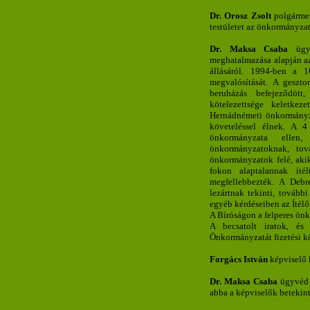
Dr. Orosz Zsolt
polgármes
testületet az önkormányzat
Dr. Maksa Csaba
ügyv
meghatalmazása alapján az
állásáról. 1994-ben a 1
megvalósítását. A gesztor
beruházás befejeződött
kötelezettsége keletke
Hernádnémeti önkormányzat
követeléssel élnek. A 4
önkormányzata ellen,
önkormányzatoknak, to
önkormányzatok felé, akik
fokon alaptalannak íté
megfellebbezték. A Debre
lezártnak tekinti, továb
egyéb kérdéseiben az Ítélő
A Bíróságon a felperes ön
A becsatolt iratok, és
Önkormányzatát fizetési kö
Forgács István
képviselő 
Dr. Maksa Csaba
ügyvéd e
abba a képviselők betekint