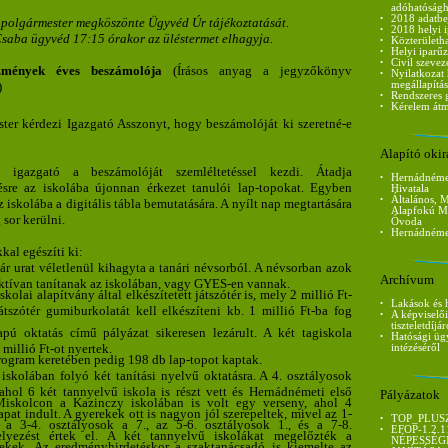
adóhatóság
•
2018 adatbe
t polgármester megköszönte Ügyvéd Úr tájékoztatását.
•
2018 helyi 
saba ügyvéd 17:15 órakor az üléstermet elhagyja.
•
Közterületha
•
Helyi iparűz
•
Civil szeve
ézmények éves beszámolója
(Írásos anyag a jegyzőkönyv
•
Nyilatkozat
)
megállapítá
•
Rendszeres
•
Kérelem átm
ter kérdezi Igazgató Asszonyt, hogy beszámolóját ki szeretné-e
Alapító okir
igazgató a beszámolóját szemléltetéssel kezdi. Átadja
•
Hernádnémet
sre az iskolába újonnan érkezet tanulói lap-topokat. Egyben
Hivatala
•
Általános, 
 iskolába a digitális tábla bemutatására. A nyílt nap megtartására
Alapfokú Mű
sor kerülni.
Óvoda
•
Hernádnémet
kal egészíti ki:
ár urat véletlenül kihagyta a tanári névsorból. A névsorban azok
Archívum
aktívan tanítanak az iskolában, vagy GYES-en vannak.
skolai alapítvány által elkészítetett játszótér is, mely 2 millió Ft-
•
Lakások és h
átszótér gumiburkolatát kell elkészíteni kb. 1 millió Ft-ba fog
•
A képviselői
tiszteletdíjár
pú oktatás című pályázat sikeresen lezárult. A két tagiskola
•
Hatósági üg
millió Ft-ot nyertek.
intézéséről
program keretében pedig 198 db lap-topot kaptak.
skolában folyó két tanítási nyelvű oktatásra. A 4. osztályosok
ahol 6 két tannyelvű iskola is részt vett és Hernádnémeti első
Pályázatok
 Miskolcon a Kazinczy iskolában is volt egy verseny, ahol 4
pat indult. A gyerekek ott is nagyon jól szerepeltek, mivel az 1-
•
TOP_PLUSZ
, a 3-4. osztályosok a 7., az 5-6. osztályosok 1., és a 7-8.
•
EFOP-1.2.
elyezést értek el. A két tannyelvű iskolákat megelőzték a
NÉPESSÉG
ekek. Az eredményhirdetéskor a szaktanácsadó is kiemelte az