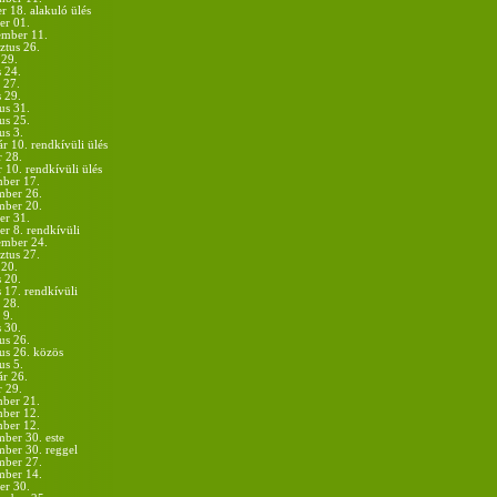
r 18. alakuló ülés
er 01.
ember 11.
ztus 26.
 29.
 24.
 27.
s 29.
us 31.
us 25.
us 3.
r 10. rendkívüli ülés
r 28.
 10. rendkívüli ülés
ber 17.
mber 26.
mber 20.
er 31.
er 8. rendkívüli
ember 24.
ztus 27.
 20.
 20.
 17. rendkívüli
 28.
 9.
s 30.
us 26.
us 26. közös
us 5.
ár 26.
r 29.
ber 21.
ber 12.
ber 12.
ber 30. este
ber 30. reggel
mber 27.
mber 14.
er 30.