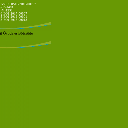
.1-VEKOP-16-2016-00097
-SZ-1491
-M-1236
16-BO1-2017-00007
15-BO1-2016-00001
15-BO1-2016-00018
i Óvoda és Bölcsőde