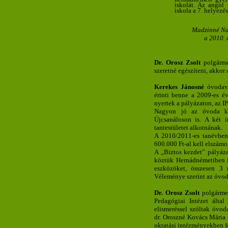
iskolát. Az angol
iskola a 7. helyezést
Madzinné Nag
a 2010. 
Dr. Orosz Zsolt
polgármes
szeretné egészíteni, akkor 
Kerekes Jánosné
óvodave
érinti benne a 2009-es év
nyertek a pályázaton, az 
Nagyon jó az óvoda ka
Újcsanáloson is. A két
tantestületet alkotnának.
A 2010/2011-es tanévben
600.000 Ft-al kell elszámo
A „Biztos kezdet” pályáza
köztük Hernádnémetiben i
eszközöket, összesen 3 
Véleménye szerint az óvod
Dr. Orosz Zsolt
polgármes
Pedagógiai Intézet által
elismeréssel szóltak óvo
dr. Oroszné Kovács Mária 
oktatási intézményekben 