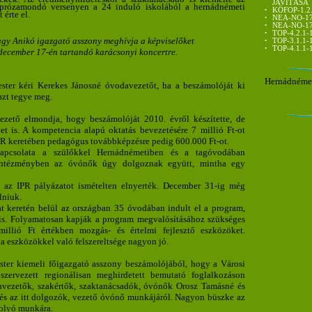
JAVÍTÁSA
 prózamondó versenyen a 24 induló iskolából a hernádnémeti
•
KÖFOP-1.2
 érte el.
•
NEA-NO-17
•
NEA-NO-17
•
TOP-4.2.1-
y Anikó igazgató asszony meghívja a képviselőket
•
TOP-3.1.1-
•
TOP-4.1.1-
december 17-én tartandó karácsonyi koncertre.
Hernádnémet
ter kéri Kerekes Jánosné óvodavezetőt, ha a beszámolóját ki
azt tegye meg.
zető elmondja, hogy beszámolóját 2010. évről készítette, de
et is. A kompetencia alapú oktatás bevezetésére 7 millió Ft-ot
IPR keretében pedagógus továbbképzésre pedig 600.000 Ft-ot.
pcsolata a szülőkkel Hernádnémetiben és a tagóvodában
 intézményben az óvónők úgy dolgoznak együtt, mintha egy
 az IPR pályázatot ismételten elnyerték. December 31-ig még
lniuk.
t keretén belül az országban 35 óvodában indult el a program,
s. Folyamatosan kapják a program megvalósításához szükséges
millió Ft értékben mozgás- és értelmi fejlesztő eszközöket.
a eszközökkel való felszereltsége nagyon jó.
ter kiemeli főigazgató asszony beszámolójából, hogy a Városi
 szervezett regionálisan meghirdetett bemutató foglalkozáson
davezetők, szakértők, szaktanácsadók, óvónők Orosz Tamásné és
és az itt dolgozók, vezető óvónő munkájáról. Nagyon büszke az
folyó munkára.