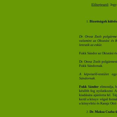
Előterjesztő
: Jeg
Bizottságok külsős
Dr. Orosz Zsolt polgárme
valamint az Oktatási és K
leteszik az esküt.
Fukk Sándor az Oktatási és 
Dr. Orosz Zsolt polgármest
Fukk Sándornak.
A képviselő-testület e
Sándornak.
Fukk Sándor
elmondja, ho
később fog nyilatkozni. A
kiadására ajánlotta fel. T
kerül a könyv végső formá
a könyvhöz és Karajz Ottó 
Dr. Maksa Csaba üg