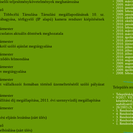
viselői teljesítménykövetelmények meghatározása
•
2009. márci
•
2009. márci
•
2010. januá
yző
•
2009. febru
g Többcélú Társulása Társulási megállapodásának 10. sz.
•
2009. januá
•
2010. októb
áhagyása, térfigyelő (IP alapú) kamera rendszer kiépítésének
•
2010. októb
•
2010. januá
•
2010. febru
gármester
•
2010. márci
pcsolatos aktuális döntések meghozatala
•
2010. márci
•
2010. áprili
•
2010. június
gármester
•
2010. június
ról szóló ajánlat megtárgyalása
•
2010. július
•
2010. július
gármester
•
2010. július
•
2010. augus
erződés felmondása
•
2010. augus
•
2009. augus
gármester
•
2009. augus
•
2009. áprili
rv megtárgyalása
•
2008. febru
gármester
zet vállalkozói formában történő üzemeltetéséről szóló pályázat
Település r
•
Településkép
gármester
•
9/2017. VII.
llítási díj megállapítása, 2011. évi szennyvízdíj megállapítása
készítésével
szabályairól
•
26/2003.(X.
gármester
•
5. Rendezés
•
4. Rendezés
i eljárás lezárása (zárt ülés)
•
3. Rendezés
•
2. Rendezés
•
1. Rendezés
yző
lbírálása (zárt ülés)