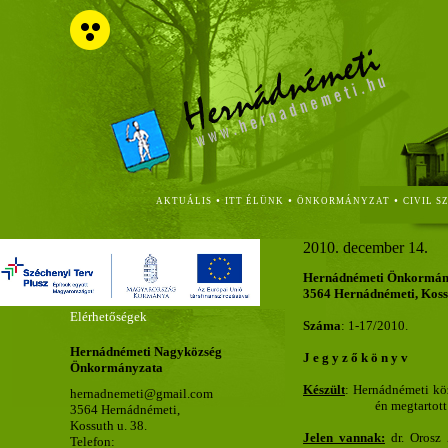
•
•
•
AKTUÁLIS
ITT ÉLÜNK
ÖNKORMÁNYZAT
CIVIL S
2010. december 14.
Hernádnémeti Önkormányz
3564 Hernádnémeti, Kossut
Elérhetőségek
Száma
: 1-17/2010.
Hernádnémeti Nagyközség
J e g y z ő k ö n y v
Önkormányzata
Készült
: Hernádnémeti kö
hernadnemeti@gmail.com
én megtartott
3564 Hernádnémeti,
Kossuth u. 38.
Jelen vannak:
dr. Orosz 
Telefon: