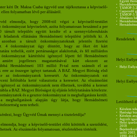
Együtt Her
•
Hernádnémet
ter kéri Dr. Maksa Csaba ügyvéd urat tájékoztassa a képviselő-
•
TÁMOP-5.2.5
 ellen folyamatban lévő per állásáról.
•
Cseperedő g
•
TÁMOP-3.1
•
Általános Is
éd elmondja, hogy 2008-tól végzi a képviselő-testület
•
Hernádnémet
•
Hernádnémet
 önkormányzat képviseletét, azóta folyamatosan beszámol a per
0 társult település együtt kezdte el a szennyvízberuházás
i feladatok ellátására Hernádnémeti települést jelölték ki. A
Rendeletek
, azonban a társult önkormányzatoknak jelentős fizetési
zett. 4 önkormányzat úgy döntött, hogy az őket ért kárt
ára terhelik, ezért pertársaságot alakítottak, és fél milliárdos
 önkormányzat kártérítési igénnyel lépett fel Hernádnémeti
Helyi Esély
 amiért jogellenes magatartásával kárt okozott az
vábbá Hernádnémeti 103 millió Ft-tal nem számolt el az
•
Helyi Esély
 erre az összegre igényt tartanak. A BAZ. Megyei Bíróság első
lte az önkormányzatok keresetét. Az önkormányzatok ezt
ceni Ítélőtábla ketté választotta a keresetet. Az elszámolást
Helyi Esély
bi igénnyel az önkormányzatok nem élhetnek, továbbá a kereset
tábla a BAZ. Megyei Bíróságot új eljárás lefolytatására kötelezte.
kormányzatok és a gesztor önkormányzat is meghallgatásra került.
 a meghallgatások alapján úgy látja, hogy Hernádnémeti
Letölthető
telezettség nem terheli.
•
Kérelem tel
•
Hatósági bi
kérdezi, hogy Ügyvéd Úrnak mennyi a tiszteletdíja?
•
Kérelem any
•
Jegyzői iga
•
Helyi iparűz
lmondja, hogy a képviselő-testület előtt kötötték a szerződést,
2018
hetnek. Az elszámolás folyamatosan, részletekben történik.
•
Bejelentkezé
szóló 2003. 
1990. évi C