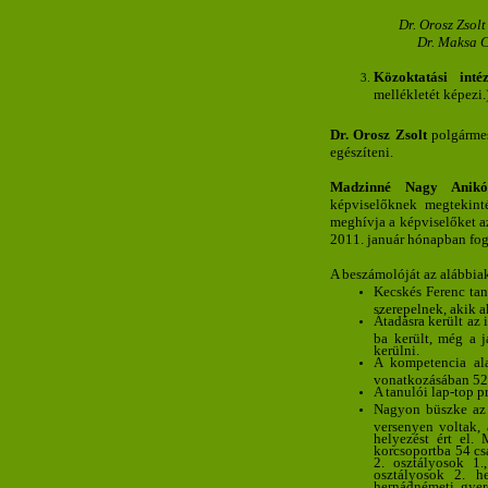
Dr. Orosz Zsol
Dr. Maksa C
Közoktatási int
mellékletét képezi.
Dr. Orosz Zsolt
polgármes
egészíteni.
Madzinné Nagy Anikó
képviselőknek megtekinté
meghívja a képviselőket az
2011. január hónapban fog 
A beszámolóját az alábbiak
Kecskés Ferenc tan
szerepelnek, akik 
Átadásra került az i
ba került, még a j
kerülni.
A kompetencia ala
vonatkozásában 52 
A tanulói lap-top 
Nagyon büszke az i
versenyen voltak, 
helyezést ért el.
korcsoportba 54 csa
2. osztályosok 1.
osztályosok 2. h
hernádnémeti gyer