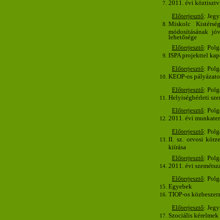
2011. évi köztiszt
Előterjesztő
: Jeg
Miskolc Kistérsé
módosításának jóv
lehetősége
Előterjesztő
: Pol
ISPA projekttel ka
Előterjesztő
: Pol
KEOP-os pályázatok
Előterjesztő
: Pol
Helyiségbérleti sz
Előterjesztő
: Pol
2011. évi munkate
Előterjesztő
: Pol
II. sz. orvosi kör
kiírása
Előterjesztő
: Pol
2011. évi szemétszá
Előterjesztő
: Pol
Egyebek
TIOP-os közbeszerzés
Előterjesztő
: Jeg
Szociális kérelmek e