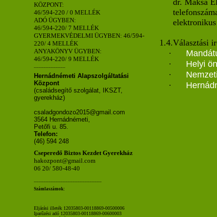
dr. Maksa El
KÖZPONT:
telefonszám
46/594-220 / 0 MELLÉK
ADÓ ÜGYBEN:
elektronikus
46/594-220/ 7 MELLÉK
GYERMEKVÉDELMI ÜGYBEN: 46/594-
1.4.Választási i
220/ 4 MELLÉK
ANYAKÖNYV ÜGYBEN:
Mandátu
·
46/594-220/ 9 MELLÉK
Helyi ö
·
_____________
Nemzeti
·
Hernádnémeti Alapszolgáltatási
Központ
Hernádn
·
(családsegítő szolgálat, IKSZT,
gyerekház)
csaladgondozo2015@gmail.com
3564 Hernádnémeti,
Petőfi u. 85.
Telefon:
(46) 594 248
Cseperedő Biztos Kezdet Gyerekház
hakozpont@gmail.com
06 20/ 580-48-40
____________________________
Számlaszámok:
Eljárási illeték 12035803-00118869-00500006
Iparűzési adó 12035803-00118869-00600003