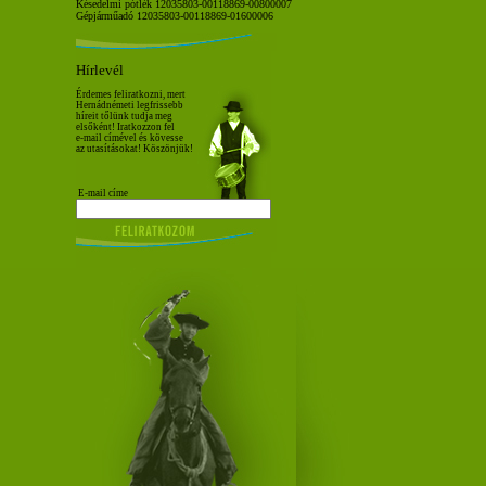
Késedelmi pótlék 12035803-00118869-00800007
Gépjárműadó 12035803-00118869-01600006
Hírlevél
Érdemes feliratkozni, mert
Hernádnémeti legfrissebb
híreit tőlünk tudja meg
elsőként! Iratkozzon fel
e-mail címével és kövesse
az utasításokat! Köszönjük!
E-mail címe