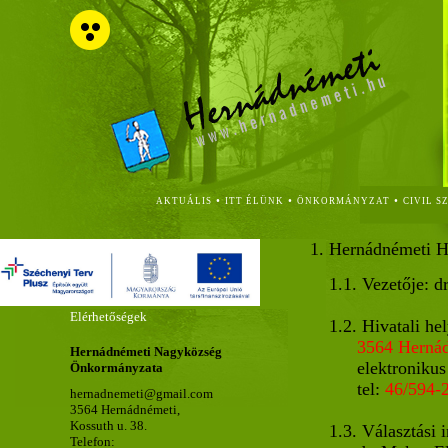
•
•
•
AKTUÁLIS
ITT ÉLÜNK
ÖNKORMÁNYZAT
CIVIL S
1. Hernádnémeti He
1.1. Vezetője: 
Elérhetőségek
1.2. Hivatali hel
3564 Hernád
Hernádnémeti Nagyközség
elektroniku
Önkormányzata
tel:
46/594
-
hernadnemeti@gmail.com
3564 Hernádnémeti,
Kossuth u. 38.
1.3. Választási 
Telefon: