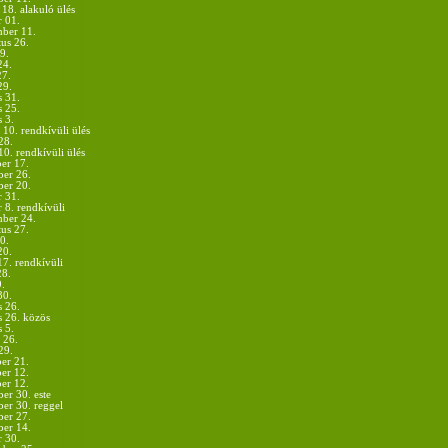
18. alakuló ülés
r 01.
mber 11.
us 26.
9.
24.
27.
29.
s 31.
s 25.
 3.
 10. rendkívüli ülés
28.
10. rendkívüli ülés
er 17.
er 26.
er 20.
r 31.
 8. rendkívüli
mber 24.
us 27.
0.
20.
17. rendkívüli
28.
9.
30.
s 26.
s 26. közös
 5.
 26.
29.
er 21.
er 12.
er 12.
er 30. este
er 30. reggel
er 27.
er 14.
r 30.