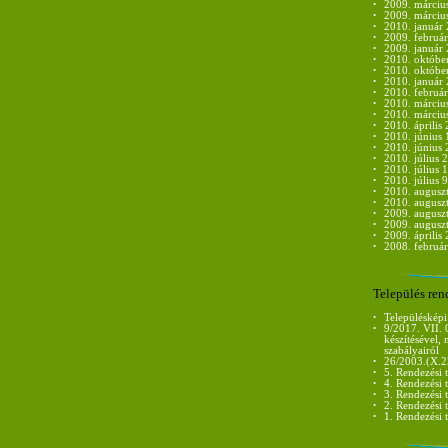
•
2009. márciu
•
2009. márciu
•
2010. január 
•
2009. február
•
2009. január 
•
2010. októbe
•
2010. októbe
•
2010. január 
•
2010. február
•
2010. március
•
2010. márciu
•
2010. április 
•
2010. június 
•
2010. június 
•
2010. július 2
•
2010. július 1
•
2010. július 9
•
2010. auguszt
•
2010. auguszt
•
2009. auguszt
•
2009. auguszt
•
2009. április 
•
2008. február
Település ren
•
Településképi
•
9/2017. VII. 
készítésével,
szabályairól
•
26/2003.(X.22
•
5. Rendezési
•
4. Rendezési 
•
3. Rendezési 
•
2. Rendezési 
•
1. Rendezési