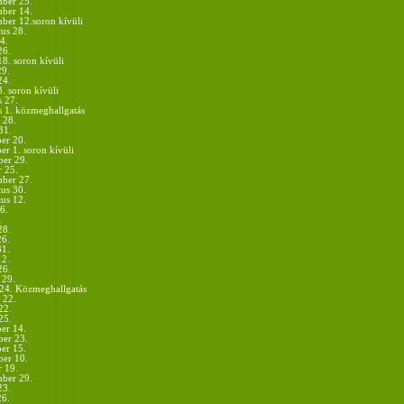
mber 25.
mber 14.
ber 12.soron kívüli
us 28.
4.
26.
18. soron kívüli
29.
24.
3. soron kívüli
s 27.
s 1. közmeghallgatás
 28.
31.
er 20.
r 1. soron kívüli
er 29.
r 25.
mber 27.
us 30.
us 12.
6.
.
28.
26.
31.
12.
26.
 29.
.24. Közmeghallgatás
 22.
22.
25.
er 14.
er 23.
er 15.
er 10.
r 19.
mber 29.
23.
26.