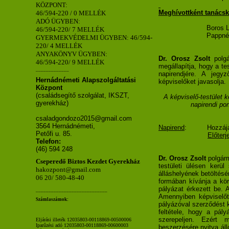
KÖZPONT:
Meghívottként tanácsk
46/594-220 / 0 MELLÉK
ADÓ ÜGYBEN:
Boros L
46/594-220/ 7 MELLÉK
Pappné 
GYERMEKVÉDELMI ÜGYBEN: 46/594-
220/ 4 MELLÉK
ANYAKÖNYV ÜGYBEN:
Dr. Orosz Zsolt
polgá
46/594-220/ 9 MELLÉK
megállapítja, hogy a te
_____________
napirendjére. A jegy
Hernádnémeti Alapszolgáltatási
képviselőket javasolja.
Központ
(családsegítő szolgálat, IKSZT,
A képviselő-testület 
gyerekház)
napirendi pon
csaladgondozo2015@gmail.com
3564 Hernádnémeti,
Napirend
:
Hozzájá
Petőfi u. 85.
Előterj
Telefon:
(46) 594 248
Dr. Orosz Zsolt
polgárm
Cseperedő Biztos Kezdet Gyerekház
testületi ülésen kerül
hakozpont@gmail.com
álláshelyének betöltésé
06 20/ 580-48-40
formában kívánja a körz
pályázat érkezett be. A
____________________________
Amennyiben képviselőt
Számlaszámok:
pályázóval szerződést 
feltétele, hogy a pál
szerepeljen. Ezért
Eljárási illeték 12035803-00118869-00500006
Iparűzési adó 12035803-00118869-00600003
beszerzésére nyitva álló