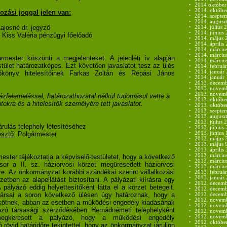
•
2014 október 
•
2014. októbe
ozási joggal jelen van:
•
2014. szepte
•
2014. auguszt
ajosné dr. jegyző
•
2014. július 2
•
2014. június 
Kiss Valéria pénzügyi főelőadó
•
2014. május 
•
2014. április 
•
2014. márciu
•
2014. márciu
rmester köszönti a megjelenteket. A jelenléti ív alapján
•
2014. március
stület határozatképes. Ezt követően javaslatot tesz az ülés
•
2014. február
•
2014. január 
zőkönyv hitelesítőinek Farkas Zoltán és Répási János
•
2014. január 
•
2013. decemb
•
2013. novemb
•
2013. novemb
kézfelemeléssel, határozathozatal nélkül tudomásul vette a
•
2013. októbe
tokra és a hitelesítők személyére tett javaslatot.
•
2013. október
•
2013. szepte
•
2013. auguszt
•
2013. július 2
rulás telephely létesítéséhez
•
2013. június 
esztő
: Polgármester
•
2013. június 
•
2013. május 
•
2013. május 
•
2013. április 
•
2013. márciu
ester tájékoztatja a képviselő-testületet, hogy a következő
•
2013. márciu
 sor a II. sz. háziorvosi körzet megüresedett háziorvosi
•
2013. március
re. Az önkormányzat korábbi szándékai szerint vállalkozási
•
2013. február
•
2013. január 
etben az alapellátást biztosítani. A pályázati kiírásra egy
•
2012. decemb
 pályázó eddig helyettesítőként látta el a körzet betegeit.
•
2012. decemb
ársai a soron következő ülésen úgy határoznak, hogy a
•
2012. decemb
•
2012. novemb
kötnek, abban az esetben a működési engedély kiadásának
•
2012. novemb
yázó társasági szerződésében Hernádnémeti telephelyként
•
2012. novemb
 megkeresett a pályázó, hogy a működési engedély
•
2012. novemb
•
2012. októbe
 rövid határidőre tekintettel, hogy az önkormányzat járuljon