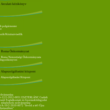
 Arculati kézikönyv
lt polgármester
er
ozók/Köztisztviselők
i Roma Önkormányzat
i Roma Nemzetiségi Önkormányzata
s Jegyzőkönyvei
 Alapszolgáltatási központ
Alapszolgáltatási Központ
ilvántartása
-12/2-2012-0051 ESZTERLÁNC Családi
esztő Foglalkoztató és Gyermekfelügyelet
telephelyek nyilvántartása
A-10/2-2010-0072 "Jövőd a tét!-Újra
dnémetiben"