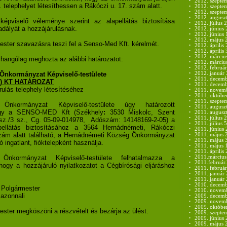
•
2012. szepte
telephelyet létesíthessen a Rákóczi u. 17. szám alatt.
•
2012. szepte
•
2012. szeptem
•
2012. auguszt
épviselő véleménye szerint az alapellátás biztosítása
•
2012. július 2
adályát a hozzájárulásnak.
•
2012. június 
•
2012. június 
•
2012. május 
ester szavazásra teszi fel a Senso-Med Kft. kérelmét.
•
2012. április 
•
2012. április 
•
2012. márciu
yhangúlag meghozta az alábbi határozatot:
•
2012. márciu
•
2012. február
Önkormányzat Képviselő-testülete
•
2012. január 
•
2011. decemb
26.) KT HATÁROZAT
•
2011. decembe
rulás telephely létesítéséhez
•
2011. novemb
•
2011. októbe
•
2011. szepte
 Önkormányzat Képviselő-testülete
úgy határozott
•
2011. auguszt
gy a SENSO-MED Kft (Székhely
:
3530 Miskolc, Szent
•
2011. auguszt
•
2011. július 2
sz./3 sz., Cg. 05-09-014978,
Adószám: 14148169-2-05) a
•
2011. július 5
apellátás biztosításához a 3564 Hernádnémeti, Rákóczi
•
2011. június 
zám alatt található, a Hernádnémeti Község Önkormányzat
•
2011. május 
•
2011. május 
ó ingatlant, fióktelepként használja.
•
2011. május 
•
2011. április 
 Önkormányzat Képviselő-testülete felhatalmazza a
•
2011.március
•
2011.február
hogy a hozzájáruló nyilatkozatot a Cégbírósági eljáráshoz
•
2011. február
•
2011. január 
•
2011. január 
•
2010. decemb
Polgármester
•
2010. novemb
azonnali
•
2009. decemb
•
2009. novemb
•
2009. októbe
ester megköszöni a részvételt és bezárja az ülést.
•
2009. szepte
•
2009. június 
•
2009. május 