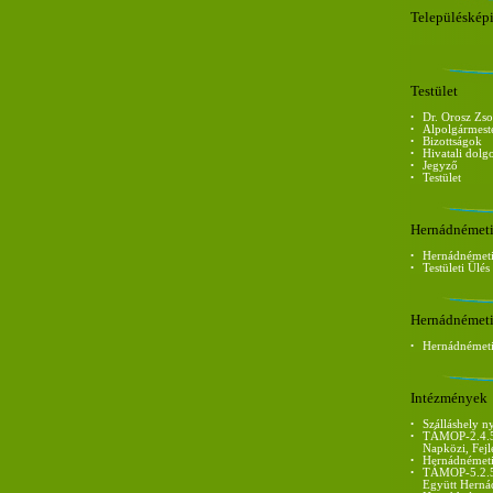
Településképi
Testület
•
Dr. Orosz Zso
•
Alpolgármest
•
Bizottságok
•
Hivatali dolg
•
Jegyző
•
Testület
Hernádnémet
•
Hernádnémet
•
Testületi Ülé
Hernádnémeti
•
Hernádnémeti 
Intézmények
•
Szálláshely ny
•
TÁMOP-2.4.5
Napközi, Fejl
•
Hernádnémeti 
•
TÁMOP-5.2.5/
Együtt Herná