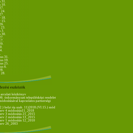
s 31.
s 10.
27.
 24.
27.
r 18.
r 15.
26.
 23.
 3.
s 30.
27.
17.
29.
0.
4.
.
us 31.
us 19.
us 25.
us 6.
28.
 28.
dezési eszközök
 arculati kézikönyv
06. önkormányzati településképi rendelet
 módosításával kapcsolatos partnerségi
.) helyi ép.szab. 11)2018.(VI.15.) mód
 terv 4 módosítás11_2018
terv 3 módosítás 21_2015
terv 2 módosítás 13_2015
terv 1 módosítás 12_2010
 terv 26_2003