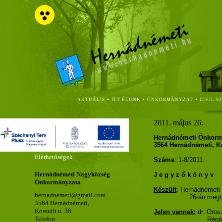
•
•
•
AKTUÁLIS
ITT ÉLÜNK
ÖNKORMÁNYZAT
CIVIL S
2011. május 26.
Hernádnémeti Önkormá
3564 Hernádnémeti, Ko
Elérhetőségek
Száma
: 1-8/2011.
Hernádnémeti Nagyközség
J e g y z ő k ö n y v
Önkormányzata
Készült
: Hernádnémeti
hernadnemeti@gmail.com
26-án megta
3564 Hernádnémeti,
Kossuth u. 38.
Jelen vannak:
dr. Oros
Telefon:
Répá