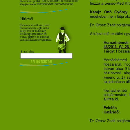
Késedelmi pótlék 12035803-00118869-00800007
hozzá a Senso-Med Kft. 
Gépjárműadó 12035803-00118869-01600006
Karajz Ottó György
k
érdekében nem látja ak
Hírlevél
Dr. Orosz Zsolt polgárm
Érdemes feliratkozni, mert
Hernádnémeti legfrissebb
híreit tőlünk tudja meg
A képviselő-testület eg
elsőként! Iratkozzon fel
e-mail címével és kövesse
az utasításokat! Köszönjük!
Hernádnémeti 
46/2011. (V. 
Tárgy
: Hozzájá
E-mail címe
Hernádnémeti
hozzájárul,
ho
István utca 9 f
háziorvosi al
Ferenc u. 17 s
tulajdonában áll
Hernádnémeti
polgármestert, 
állítsa ki.
Felelős
:
Határidő
:
Dr. Orosz Zsolt polgárm