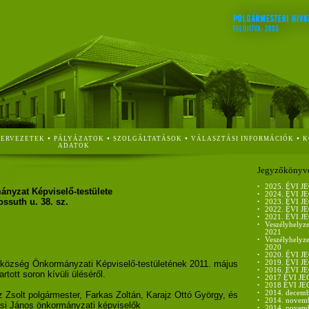
•
•
•
•
ZERVEZETEK
PÁLYÁZATOK
SZOLGÁLTATÁSOK
VÁLASZTÁSI INFORMÁCIÓK
K
ADATOK
Jegyzőkönyv
•
2025. ÉVI
nyzat Képviselő-testülete
•
2024. ÉVI
ssuth u. 38. sz.
•
2023. ÉVI
•
2022. ÉVI
•
2021. ÉVI
•
Veszélyhelyze
2021
•
Veszélyhelyze
2020
•
2020. ÉVI
 község Önkormányzati Képviselő-testületének 2011. május
•
2019. ÉVI
•
2016. ÉVI
rtott soron kívüli üléséről.
•
2017 ÉVI 
•
2018 ÉVI 
•
2014. decemb
z Zsolt polgármester, Farkas Zoltán, Karajz Ottó György, és
•
2014. novemb
si János önkormányzati képviselők
•
2014. novemb