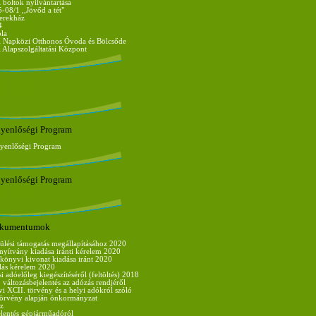
boltok nyilvántartása
08/1 ,,Jövőd a tét"
erekház
4
ola
 Napközi Otthonos Óvoda és Bölcsőde
Alapszolgáltatási Központ
gyenlőségi Program
gyenlőségi Program
gyenlőségi Program
dokumentumok
ülési támogatás megállapításához 2020
nyítvány kiadása iránti kérelem 2020
könyvi kivonat kiadása iránt 2020
lás kérelem 2020
i adóelőleg kiegészítéséről (feltöltés) 2018
 változásbejelentés az adózás rendjéről
vi XCII. törvény és a helyi adókról szóló
 törvény alapján önkormányzat
z
elentés gépjárműadóról