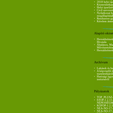
•
2018 helyi ip
•
Közterülethas
•
Helyi iparűzé
•
Civil szeveze
•
Nyilatkozat h
megállapítás
•
Rendszeres 
•
Kérelem átme
Alapító okira
•
Hernádnémeti
Hivatala
•
Általános, Ma
Művészetokta
•
Hernádnémeti 
Archívum
•
Lakások és he
•
A képviselői 
tiszteletdíjáról
•
Hatósági ügy
intézéséről
Pályázatok
•
TOP_PLUSZ-1
•
EFOP-1.2.1
NÉPESSÉGM
•
KÖFOP-1.2.
•
NEA-NO-17-
•
NEA-NO-17-