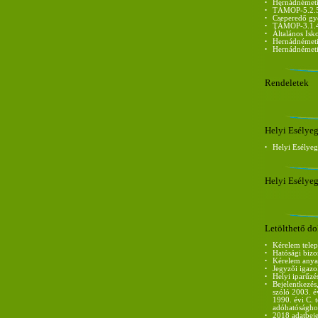
•
Hernádnémeti 
•
TÁMOP-5.2.5-
•
Cseperedő gy
•
TÁMOP-3.1.
•
Általános Isk
•
Hernádnémeti
•
Hernádnémeti 
Rendeletek
Helyi Esélye
•
Helyi Esélye
Helyi Esélye
Letölthető 
•
Kérelem telep
•
Hatósági bizo
•
Kérelem anya
•
Jegyzői igazo
•
Helyi iparűzés
•
Bejelentkezés,
szóló 2003. é
1990. évi C.
adóhatóságho
•
2018 adatbej