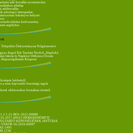
arűzési adó bevallás nyomtatvány
ználathoz adatlap
si adóbevallás
tek pénzügyi támogatása
almozottan hátrányos helyzet
ához
gyermekvédelmi kedvezmény
neti segélyhez
tok
 Települési Önkormányzat Polgármesteri
gyar-Angol Két Tanítási Nyelvű, Alapfokú
tási Iskola és Napközi Otthonos Óvoda
Alapszolgáltatási Központ
lyiségek bérletéről
és a nem képviselői bizottsági tagok
eknek elektronikus formában történő
.2.1-21-BO1-2022-00080
1-16-2017-00013 HERNÁDNÉMETI
EGTARTÓ KÉPESSÉGÉNEK JAVÍTÁSA
1-VEKOP-16-2016-00097
SZ-1491
M-1236