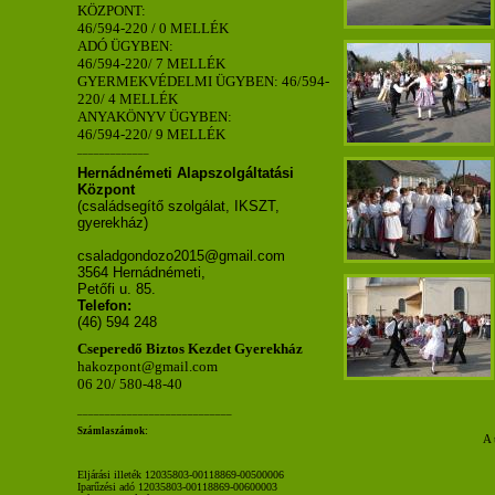
KÖZPONT:
46/594-220 / 0 MELLÉK
ADÓ ÜGYBEN:
46/594-220/ 7 MELLÉK
GYERMEKVÉDELMI ÜGYBEN: 46/594-
220/ 4 MELLÉK
ANYAKÖNYV ÜGYBEN:
46/594-220/ 9 MELLÉK
_____________
Hernádnémeti Alapszolgáltatási
Központ
(családsegítő szolgálat, IKSZT,
gyerekház)
csaladgondozo2015@gmail.com
3564 Hernádnémeti,
Petőfi u. 85.
Telefon:
(46) 594 248
Cseperedő Biztos Kezdet Gyerekház
hakozpont@gmail.com
06 20/ 580-48-40
____________________________
Számlaszámok:
A 
Eljárási illeték 12035803-00118869-00500006
Iparűzési adó 12035803-00118869-00600003