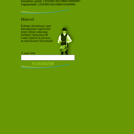
Késedelmi pótlék 12035803-00118869-00800007
Gépjárműadó 12035803-00118869-01600006
Hírlevél
Érdemes feliratkozni, mert
Hernádnémeti legfrissebb
híreit tőlünk tudja meg
elsőként! Iratkozzon fel
e-mail címével és kövesse
az utasításokat! Köszönjük!
E-mail címe