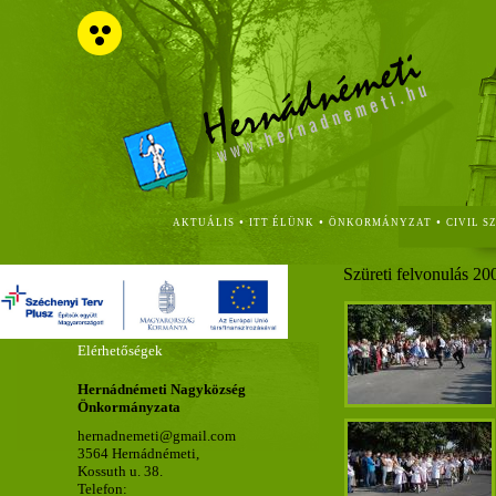
•
•
•
AKTUÁLIS
ITT ÉLÜNK
ÖNKORMÁNYZAT
CIVIL S
Szüreti felvonulás 20
Elérhetőségek
Hernádnémeti Nagyközség
Önkormányzata
hernadnemeti@gmail.com
3564 Hernádnémeti,
Kossuth u. 38.
Telefon: