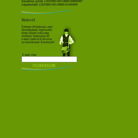
Késedelmi pótlék 12035803-00118869-00800007
Gépjárműadó 12035803-00118869-01600006
Hírlevél
Érdemes feliratkozni, mert
Hernádnémeti legfrissebb
híreit tőlünk tudja meg
elsőként! Iratkozzon fel
e-mail címével és kövesse
az utasításokat! Köszönjük!
E-mail címe