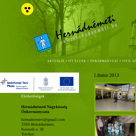
•
•
•
AKTUÁLIS
ITT ÉLÜNK
ÖNKORMÁNYZAT
CIVIL S
Libator 2013
Elérhetőségek
Hernádnémeti Nagyközség
Önkormányzata
hernadnemeti@gmail.com
3564 Hernádnémeti,
Kossuth u. 38.
Telefon: