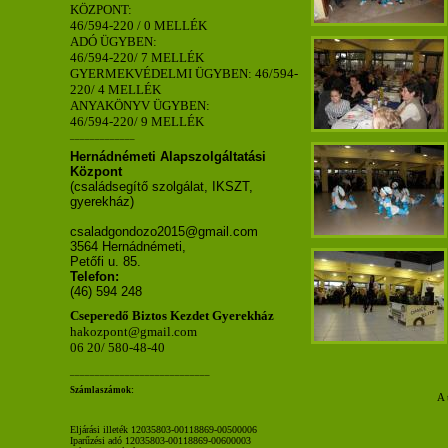
KÖZPONT:
46/594-220 / 0 MELLÉK
ADÓ ÜGYBEN:
46/594-220/ 7 MELLÉK
GYERMEKVÉDELMI ÜGYBEN: 46/594-
220/ 4 MELLÉK
ANYAKÖNYV ÜGYBEN:
46/594-220/ 9 MELLÉK
_____________
Hernádnémeti Alapszolgáltatási
Központ
(családsegítő szolgálat, IKSZT,
gyerekház)
csaladgondozo2015@gmail.com
3564 Hernádnémeti,
Petőfi u. 85.
Telefon:
(46) 594 248
Cseperedő Biztos Kezdet Gyerekház
hakozpont@gmail.com
06 20/ 580-48-40
____________________________
Számlaszámok:
A 
Eljárási illeték 12035803-00118869-00500006
Iparűzési adó 12035803-00118869-00600003