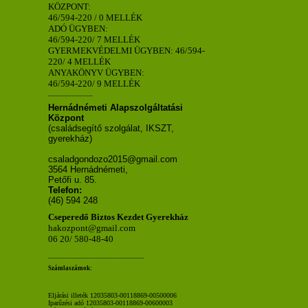
KÖZPONT:
46/594-220 / 0 MELLÉK
ADÓ ÜGYBEN:
46/594-220/ 7 MELLÉK
GYERMEKVÉDELMI ÜGYBEN: 46/594-
220/ 4 MELLÉK
ANYAKÖNYV ÜGYBEN:
46/594-220/ 9 MELLÉK
_____________
Hernádnémeti Alapszolgáltatási
Központ
(családsegítő szolgálat, IKSZT,
gyerekház)
csaladgondozo2015@gmail.com
3564 Hernádnémeti,
Petőfi u. 85.
Telefon:
(46) 594 248
Cseperedő Biztos Kezdet Gyerekház
hakozpont@gmail.com
06 20/ 580-48-40
____________________________
Számlaszámok:
Eljárási illeték 12035803-00118869-00500006
Iparűzési adó 12035803-00118869-00600003