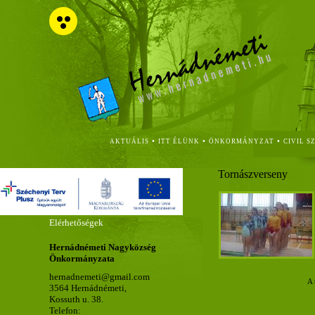
•
•
•
AKTUÁLIS
ITT ÉLÜNK
ÖNKORMÁNYZAT
CIVIL S
Tornászverseny
Elérhetőségek
Hernádnémeti Nagyközség
Önkormányzata
hernadnemeti@gmail.com
A 
3564 Hernádnémeti,
Kossuth u. 38.
Telefon: