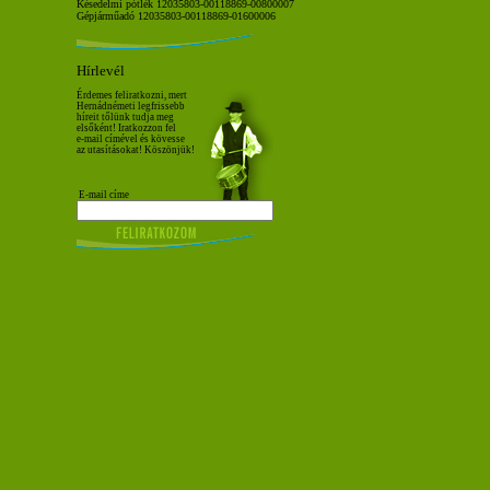
Késedelmi pótlék 12035803-00118869-00800007
Gépjárműadó 12035803-00118869-01600006
Hírlevél
Érdemes feliratkozni, mert
Hernádnémeti legfrissebb
híreit tőlünk tudja meg
elsőként! Iratkozzon fel
e-mail címével és kövesse
az utasításokat! Köszönjük!
E-mail címe