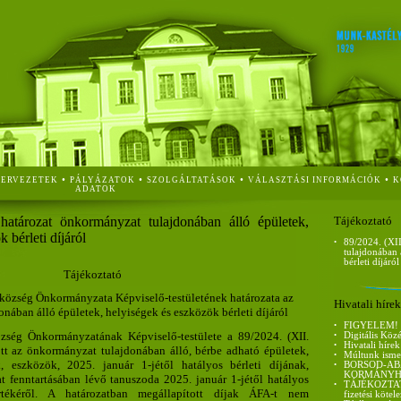
•
•
•
•
ZERVEZETEK
PÁLYÁZATOK
SZOLGÁLTATÁSOK
VÁLASZTÁSI INFORMÁCIÓK
K
ADATOK
határozat önkormányzat tulajdonában álló épületek,
Tájékoztató
 bérleti díjáról
•
89/2024. (XII
tulajdonában 
bérleti díjáról
Tájékoztató
özség Önkormányzata Képviselő-testületének határozata az
Hivatali hírek
nában álló épületek, helyiségek és eszközök bérleti díjáról
•
FIGYELEM!
ség Önkormányzatának Képviselő-testülete a 89/2024. (XII.
•
Digitális Köz
•
Hivatali hírek
tt az önkormányzat tulajdonában álló, bérbe adható épületek,
•
Múltunk isme
k, eszközök, 2025. január 1-jétől hatályos bérleti díjának,
•
BORSOD-AB
KORMÁNYH
 fenntartásában lévő tanuszoda 2025. január 1-jétől hatályos
•
TÁJÉKOZTATÓ 
rtékéről. A határozatban megállapított díjak ÁFA-t nem
fizetési kötel