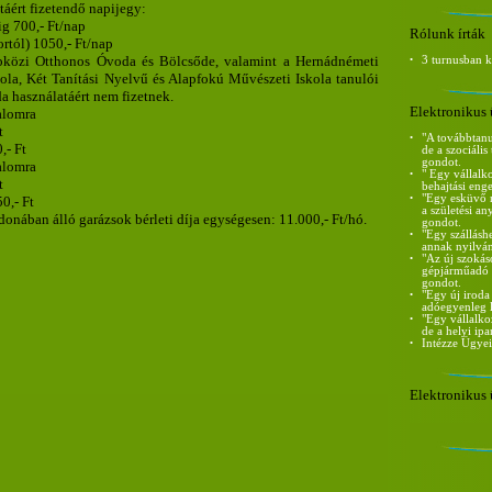
táért fizetendő napijegy:
ig 700,- Ft/nap
Rólunk írták
ortól) 1050,- Ft/nap
pközi Otthonos Óvoda és Bölcsőde, valamint a Hernádnémeti
•
3 turnusban 
ola, Két Tanítási Nyelvű és Alapfokú Művészeti Iskola tanulói
a használatáért nem fizetnek.
Elektronikus 
alomra
t
•
"A továbbtanu
,- Ft
de a szociáli
gondot.
alomra
•
" Egy vállalk
t
behajtási eng
•
"Egy esküvő m
50,- Ft
a születési a
onában álló garázsok bérleti díja egységesen: 11.000,- Ft/hó.
gondot.
•
"Egy szállásh
annak nyilván
•
"Az új szokás
gépjárműadó m
gondot.
•
"Egy új iroda
adóegyenleg l
•
"Egy vállalko
de a helyi ip
•
Intézze Ügyei
Elektronikus 