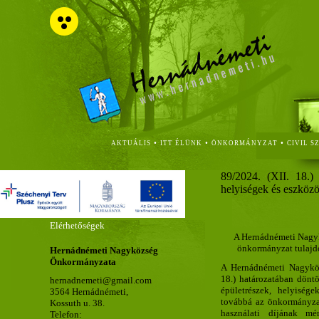
•
•
•
AKTUÁLIS
ITT ÉLÜNK
ÖNKORMÁNYZAT
CIVIL S
89/2024. (XII. 18.) 
helyiségek és eszközök
Elérhetőségek
A Hernádnémeti Nagyk
önkormányzat tulajdo
Hernádnémeti Nagyközség
Önkormányzata
A Hernádnémeti Nagyköz
18.) határozatában döntö
hernadnemeti@gmail.com
épületrészek, helyisége
3564 Hernádnémeti,
továbbá az önkormányzat
Kossuth u. 38.
használati díjának mé
Telefon: