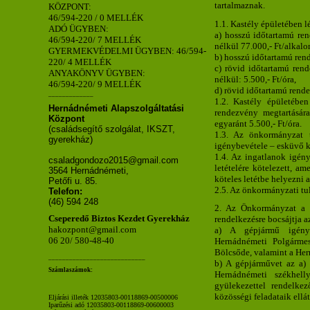
tartalmaznak.
KÖZPONT:
46/594-220 / 0 MELLÉK
1.1. Kastély épületében 
ADÓ ÜGYBEN:
a) hosszú időtartamú ren
46/594-220/ 7 MELLÉK
nélkül 77.000,- Ft/alkalo
GYERMEKVÉDELMI ÜGYBEN: 46/594-
b) hosszú időtartamú ren
220/ 4 MELLÉK
c) rövid időtartamú rend
ANYAKÖNYV ÜGYBEN:
nélkül: 5.500,- Ft/óra,
46/594-220/ 9 MELLÉK
d) rövid időtartamú rende
_____________
1.2. Kastély épületében
Hernádnémeti Alapszolgáltatási
rendezvény megtartására
Központ
egyaránt 5.500,- Ft/óra.
(családsegítő szolgálat, IKSZT,
1.3. Az önkormányzat t
gyerekház)
igénybevétele – esküvő ki
1.4. Az ingatlanok igény
csaladgondozo2015@gmail.com
letételére kötelezett, a
3564 Hernádnémeti,
köteles letétbe helyezni
Petőfi u. 85.
2.5. Az önkormányzati tula
Telefon:
(46) 594 248
2. Az Önkormányzat a t
Cseperedő Biztos Kezdet Gyerekház
rendelkezésre bocsájtja az
hakozpont@gmail.com
a) A gépjármű igényb
06 20/ 580-48-40
Hernádnémeti Polgárme
Bölcsőde, valamint a Her
____________________________
b) A gépjárművet az a) 
Számlaszámok:
Hernádnémeti székhelly
gyülekezettel rendelke
közösségi feladataik ellá
Eljárási illeték 12035803-00118869-00500006
Iparűzési adó 12035803-00118869-00600003