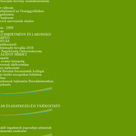
 Szociális törvény rendelkezéseinek
t változás
felújításáról az Országgyűlésben
gtekintése
 határozat
vil szervezetek részére
ás - 2009
nap
GI HIRDETMÉNY ÉS LAKOSSÁGI
GHÍVÓ
HÍVÁS
mlékezésről
delemadó-bevallás 2016
i Nagyközség Önkormányzata
ÁZATOT HIRDET
ogatás
- avatási ünnepség
zottak tájékoztatása
es tájékoztató
é Piroskát búcsúztatták kollégái
 épület energetikai felújítása
iben
ndszerek fejlesztése Hernádnémetiben
jelentés
MI ÉS ADATKEZELÉSI TÁJÉKOZTATÓ
k
ülő ingatlanok jogosultjai adatainak
vántartási rendezése