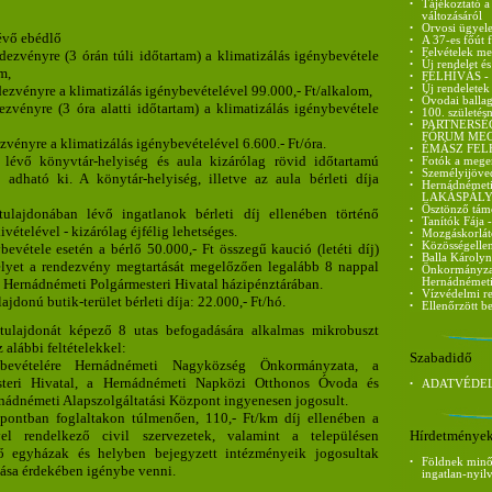
•
Tájékoztató a
változásáról
•
Orvosi ügyele
lévő ebédlő
•
A 37-es főút 
•
Felvételek me
dezvényre (3 órán túli időtartam) a klimatizálás igénybevétele
•
Új rendelet és
m,
•
FELHÍVÁS - ci
dezvényre a klimatizálás igénybevételével 99.000,- Ft/alkalom,
•
Új rendeletek
•
Óvodai ballag
ezvényre (3 óra alatti időtartam) a klimatizálás igénybevétele
•
100. születés
•
PARTNERSÉ
FÓRUM ME
zvényre a klimatizálás igénybevételével 6.600.- Ft/óra.
•
ÉMÁSZ FEL
 lévő könyvtár-helyiség és aula kizárólag rövid időtartamú
•
Fotók a mege
•
Személyijöve
 adható ki. A könytár-helyiség, illetve az aula bérleti díja
•
Hernádnémet
LAKÁSPÁLY
•
Ösztönző tám
ulajdonában lévő ingatlanok bérleti díj ellenében történő
•
Tanítók Fája 
vételével - kizárólag éjfélig lehetséges.
•
Mozgáskorláto
•
Közösségellen
bevétele esetén a bérlő 50.000,- Ft összegű kaució (letéti díj)
•
Balla Károlyn
melyet a rendezvény megtartását megelőzően legalább 8 nappal
•
Önkormányzati
 a Hernádnémeti Polgármesteri Hivatal házipénztárában.
Hernádnémet
•
Vízvédelmi re
jdonú butik-terület bérleti díja: 22.000,- Ft/hó.
•
Ellenőrzött be
ulajdonát képező 8 utas befogadására alkalmas mikrobuszt
 alábbi feltételekkel:
Szabadidő
evételére Hernádnémeti Nagyközség Önkormányzata, a
steri Hivatal, a Hernádnémeti Napközi Otthonos Óvoda és
•
ADATVÉDEL
nádnémeti Alapszolgáltatási Központ ingyenesen jogosult.
pontban foglaltakon túlmenően, 110,- Ft/km díj ellenében a
Hírdetménye
el rendelkező civil szervezetek, valamint a településen
ző egyházak és helyben bejegyzett intézményeik jogosultak
•
Földnek minős
tása érdekében igénybe venni.
ingatlan-nyil