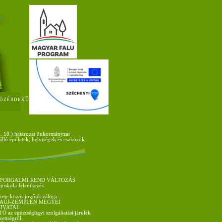
ÖZÉRDEKŰ
. 18.) határozat önkormányzat
álló épületek, helyiségek és eszközök
 FORGALMI REND VÁLTOZÁS
épiskola Jelentkezés
rete közös jövőnk záloga
AÚJ-ZEMPLÉN MEGYEI
IVATAL
az egészségügyi szolgáltatási járulék
ezettségről