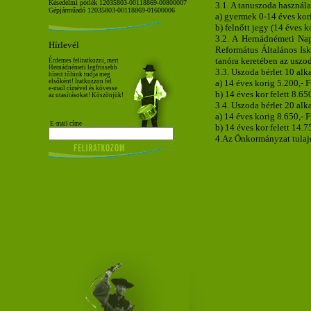
Késedelmi pótlék 12035803-00118869-00800007
3.1. A tanuszoda használa
Gépjárműadó 12035803-00118869-01600006
a) gyermek 0-14 éves kor
b) felnőtt jegy (14 éves k
3.2. A Hernádnémeti Na
Hírlevél
Református Általános Isk
tanóra keretében az uszod
Érdemes feliratkozni, mert
Hernádnémeti legfrissebb
3.3. Uszoda bérlet 10 alk
híreit tőlünk tudja meg
a) 14 éves korig 5.200,- F
elsőként! Iratkozzon fel
e-mail címével és kövesse
b) 14 éves kor felett 8.650
az utasításokat! Köszönjük!
3.4. Uszoda bérlet 20 alk
a) 14 éves korig 8.650,- F
E-mail címe
b) 14 éves kor felett 14.7
4.Az Önkormányzat tulajd