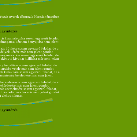
kétszáz gyerek táborozik Hernádnémetiben
ügyintézés
lás finanszírozása sosem egyszerű feladat,
s támogatási kérelem benyújtása nem jelent
ozás bővítése sosem egyszerű feladat, de a
edélyek kérése már nem jelent gondot.
egszervezése sosem egyszerű feladat, de
nyakönyvi kivonat kiállítása már nem jelent
ely beindítása sosem egyszerű feladat, de
tartásba vétele már nem jelent gondot.
ok kialakítása sosem egyszerű feladat, de a
entesség bejelentése már nem jelent
 berendezése sosem egyszerű feladat, de az
ekérdezése már nem jelent gondot.
zás üzemeltetése sosem egyszerű feladat,
arűzési adó bevallás már nem jelent gondot.
t elektronikusan
ügyintézés