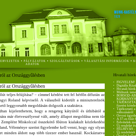
•
•
•
•
ZERVEZETEK
PÁLYÁZATOK
SZOLGÁLTATÁSOK
VÁLASZTÁSI INFORMÁCIÓK
K
ADATOK
sáról az Országgyűlésben
Hivatali hírek
•
FIGYELEM!
sáról az Országgyűlésben
•
Digitális Köz
•
Hivatali hírek
•
Múltunk isme
út teljes felújítása? – címmel kérdést tett fel hétfőn délután az
•
BORSOD-AB
KORMÁNYH
gyi Roland képviselő. A válaszból kiderült a miniszterelnök
•
TÁJÉKOZTATÓ 
ehető leggyorsabb megoldásán dolgozik a szaktárca.
fizetési kötel
•
Tájékoztató a
dtan kijelenthetem, hogy a rengeteg kátyútól és úthibától a
változásáról
•
Orvosi ügyele
ára már életveszélyessé vált, amely állapot megoldása nem tűr
•
A 37-es főút 
a Zemplént Miskolccal összekötő főúton kialakult közlekedési
•
Felvételek me
•
Új rendelet és
land
.
Véleménye szerint figyelembe kell venni, hogy egy olyan
•
FELHÍVÁS - ci
et minden áldott nap több tízezer ember használ. Kockáztatva
•
Új rendeletek
•
Óvodai ballag