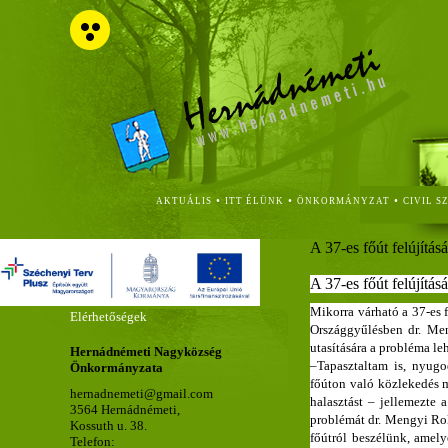
•
•
•
AKTUÁLIS
ITT ÉLÜNK
ÖNKORMÁNYZAT
CIVIL S
A 37-es főút felújítá
A 37-es főút felújítá
Mikorra várható a 37-es fő
Elérhetőségek
Országgyűlésben dr. Men
utasítására a probléma l
Hernádnémeti Nagyközség
–Tapasztaltam is, nyugo
Önkormányzata
főúton való közlekedés m
hernadnemeti@gmail.com
halasztást – jellemezte 
3564 Hernádnémeti,
problémát
dr. Mengyi Ro
Kossuth u. 38.
főútról beszélünk, amely
Telefon: