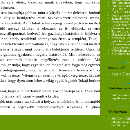
saládtagjai életét, kizárólag annak érdekében, hogy munkába,
•
100. születés
•
PARTNERSÉ
 eljusson.
FÓRUM ME
 sem bizonyítja jobban, mint a kátyúk okozta defektek, futómű
•
ÉMÁSZ FEL
•
Fotók a mege
a kátyúk kerülgetése miatt bekövetkezett balesetek száma,
•
Személyijöve
•
Hernádnémet
is végződtek. Az úthibák a testi épség veszélyeztetése mellett
LAKÁSPÁLY
ülő anyagi károkat is okoznak az itt élőknek, az erre
•
Ösztönző tám
•
Tanítók Fája 
ssz állapotának kedvezőtlen gazdasági hatásaira is felhívta a
•
Mozgáskorláto
•
Közösségellen
land, amely rendkívül hátrányosan érinti a zempléni, Tokaj -
•
Balla Károlyn
len befektetőtől sem várható el, hogy ilyen közúthálózat mellett
•
Önkormányzati
Hernádnémet
ye a térséget, mint potenciális befektetési területet. Ugyanitt
•
Vízvédelmi re
orgalomra gyakorolt negatív hatásokról. Mint köztudott, az
•
Ellenőrzött be
lan embernek biztosít megélhetést ezen a vidéken. Aki
úton, az tudja, hogy egyetlen idelátogató sem fogja még egyszer
Szabadidő
szontagságainak, még ha páratlan természeti látványban és
•
ADATVÉDEL
 volt is része. Véleményem szerint a világörökség részét képező
lan, hogy ilyen úton lehet a világ egyik legjobb Tokaji borhoz
Hírdetménye
ását, hogy a minisztérium tervei között szerepel-e a 37-es főút
•
Földnek minős
 útjainak felújítása? – zárult a kérdés.
ingatlan-nyil
nök utasította a szaktárcát a helyzet felmérésére és mihamarabbi
lmében a leginkább balesetveszélyes szakaszok felújítása
Tájékoztató
•
89/2024. (XII
tulajdonában 
bérleti díjáról