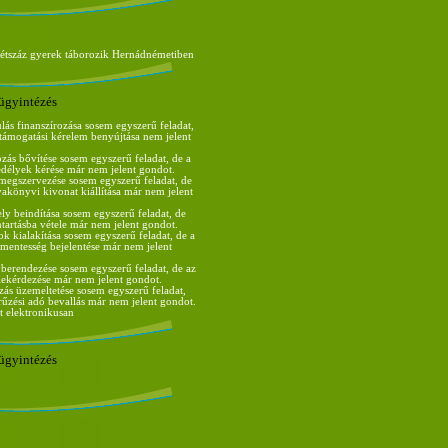
kétszáz gyerek táborozik Hernádnémetiben
ügyintézés
lás finanszírozása sosem egyszerű feladat,
s támogatási kérelem benyújtása nem jelent
ozás bővítése sosem egyszerű feladat, de a
edélyek kérése már nem jelent gondot.
egszervezése sosem egyszerű feladat, de
nyakönyvi kivonat kiállítása már nem jelent
ely beindítása sosem egyszerű feladat, de
tartásba vétele már nem jelent gondot.
ok kialakítása sosem egyszerű feladat, de a
entesség bejelentése már nem jelent
 berendezése sosem egyszerű feladat, de az
ekérdezése már nem jelent gondot.
zás üzemeltetése sosem egyszerű feladat,
arűzési adó bevallás már nem jelent gondot.
t elektronikusan
ügyintézés