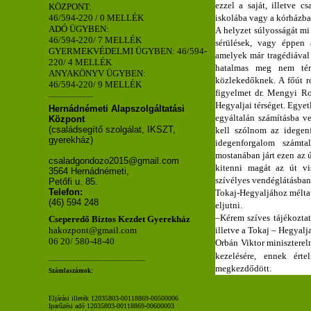
ezzel a saját, illetve c
KÖZPONT:
46/594-220 / 0 MELLÉK
iskolába vagy a kórházba
ADÓ ÜGYBEN:
A helyzet súlyosságát mi
46/594-220/ 7 MELLÉK
sérülések, vagy éppen 
GYERMEKVÉDELMI ÜGYBEN: 46/594-
amelyek már tragédiával 
220/ 4 MELLÉK
hatalmas meg nem tér
ANYAKÖNYV ÜGYBEN:
közlekedőknek. A főút ro
46/594-220/ 9 MELLÉK
figyelmet dr. Mengyi Ro
_____________
Hegyaljai térséget. Egyet
Hernádnémeti Alapszolgáltatási
egyáltalán számításba veg
Központ
(családsegítő szolgálat, IKSZT,
kell szólnom az idegenf
gyerekház)
idegenforgalom számta
mostanában járt ezen az 
csaladgondozo2015@gmail.com
kitenni magát az út vi
3564 Hernádnémeti,
szívélyes vendéglátásban
Petőfi u. 85.
Telefon:
Tokaj-Hegyaljához méltat
(46) 594 248
eljutni.
–Kérem szíves tájékoztat
Cseperedő Biztos Kezdet Gyerekház
illetve a Tokaj – Hegyalja
hakozpont@gmail.com
06 20/ 580-48-40
Orbán Viktor
miniszterel
kezelésére, ennek érte
____________________________
megkezdődött.
Számlaszámok:
Eljárási illeték 12035803-00118869-00500006
Iparűzési adó 12035803-00118869-00600003