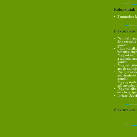
Rólunk írták
•
3 turnusban 
Elektronikus 
•
"A továbbtanu
de a szociáli
gondot.
•
" Egy vállalk
behajtási eng
•
"Egy esküvő m
a születési a
gondot.
•
"Egy szállásh
annak nyilván
•
"Az új szokás
gépjárműadó m
gondot.
•
"Egy új iroda
adóegyenleg l
•
"Egy vállalko
de a helyi ip
•
Intézze Ügyei
Elektronikus 