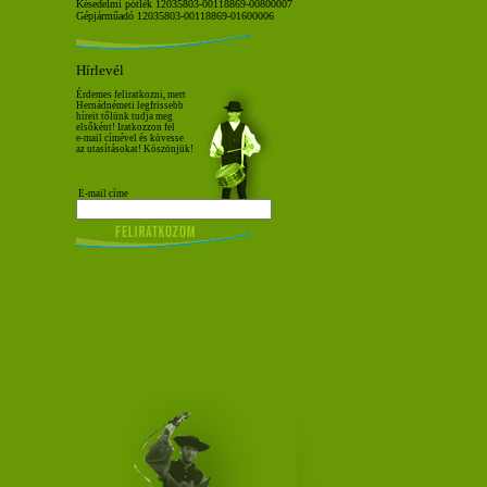
Késedelmi pótlék 12035803-00118869-00800007
Gépjárműadó 12035803-00118869-01600006
Hírlevél
Érdemes feliratkozni, mert
Hernádnémeti legfrissebb
híreit tőlünk tudja meg
elsőként! Iratkozzon fel
e-mail címével és kövesse
az utasításokat! Köszönjük!
E-mail címe