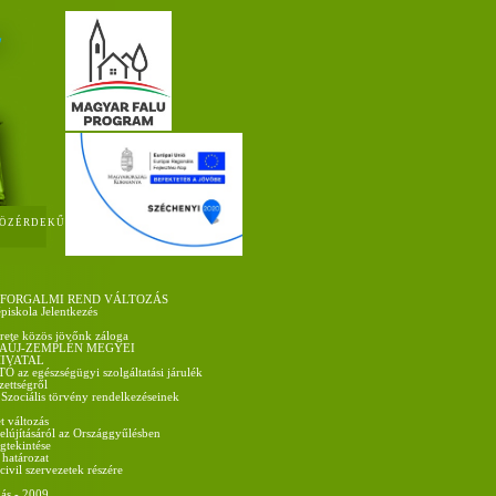
ÖZÉRDEKŰ
 FORGALMI REND VÁLTOZÁS
épiskola Jelentkezés
rete közös jövőnk záloga
AÚJ-ZEMPLÉN MEGYEI
IVATAL
az egészségügyi szolgáltatási járulék
ezettségről
 Szociális törvény rendelkezéseinek
t változás
felújításáról az Országgyűlésben
gtekintése
 határozat
vil szervezetek részére
ás - 2009