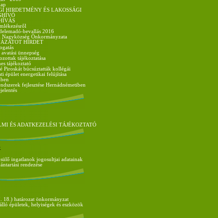
nap
GI HIRDETMÉNY ÉS LAKOSSÁGI
GHÍVÓ
HÍVÁS
mlékezésről
delemadó-bevallás 2016
i Nagyközség Önkormányzata
ÁZATOT HIRDET
ogatás
- avatási ünnepség
zottak tájékoztatása
es tájékoztató
é Piroskát búcsúztatták kollégái
 épület energetikai felújítása
iben
ndszerek fejlesztése Hernádnémetiben
jelentés
MI ÉS ADATKEZELÉSI TÁJÉKOZTATÓ
k
ülő ingatlanok jogosultjai adatainak
vántartási rendezése
. 18.) határozat önkormányzat
álló épületek, helyiségek és eszközök