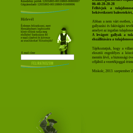
Késedelmi pótlék 12035803-00118869-00800007
06-40-28-28-28
Gépjárműadó 12035803-00118869-01600006
Felhívjuk a tulajdonos
bekövetkezett balesetekért,
Hírlevél
Abban a nem várt esetben, a
gallyazási és fakivágási tevé
Érdemes feliratkozni, mert
Hernádnémeti legfrissebb
amelyet az ingatlan tulajdonos
híreit tőlünk tudja meg
A levágott gallyak a tula
elsőként! Iratkozzon fel
e-mail címével és kövesse
elszállítására a tulajdonos
az utasításokat! Köszönjük!
Tájékoztatjuk, hogy a vill
elosztói engedélyes a közc
E-mail címe
mentén lévő, a biztonsági öve
céljából a vezetékjoggal érinte
Miskolc, 2013. szeptember 2