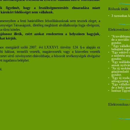
ok figyelmét, hogy a feszültségmentesítés elmaradása miatt
Rólunk írták
 károkért felelősséget nem vállalunk.
•
3 turnusban 
mennyiben a fenti határidőben felszólításunknak nem tesznek eleget, a
kenységet Társaságunk, illetőleg megbízott alvállalkozója fogja elvégezni,
Elektronikus 
a tűrni köteles.
jdonost illetik, ezért azokat rendezetten a helyszínen hagyjuk,
•
"A továbbtanu
okat kérjük.
de a szociáli
gondot.
•
" Egy vállalk
amos energiáról szóló 2007. évi LXXXVI. törvény 124. §-a alapján ez
behajtási eng
élú hálózat, termelői vezeték, magánvezeték vagy a közvetlen vezeték
•
"Egy esküvő m
zetet sértő növényzetet eltávolíthatja, a felsorolt tevékenységek elvégzése
a születési a
gondot.
tt ingatlanra beléphet.
•
"Egy szállásh
annak nyilván
•
"Az új szokás
4.
gépjárműadó m
gondot.
•
"Egy új iroda
adóegyenleg l
•
"Egy vállalko
de a helyi ip
•
Intézze Ügyei
Elektronikus 