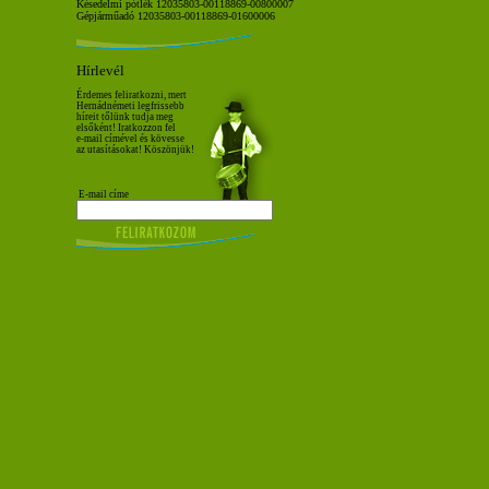
Késedelmi pótlék 12035803-00118869-00800007
Gépjárműadó 12035803-00118869-01600006
Hírlevél
Érdemes feliratkozni, mert
Hernádnémeti legfrissebb
híreit tőlünk tudja meg
elsőként! Iratkozzon fel
e-mail címével és kövesse
az utasításokat! Köszönjük!
E-mail címe