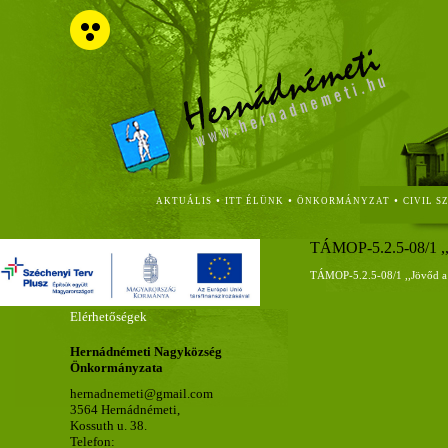
•
•
•
AKTUÁLIS
ITT ÉLÜNK
ÖNKORMÁNYZAT
CIVIL S
TÁMOP-5.2.5-08/1 ,,
TÁMOP-5.2.5-08/1 ,,Jövőd a 
Elérhetőségek
Hernádnémeti Nagyközség
Önkormányzata
hernadnemeti@gmail.com
3564 Hernádnémeti,
Kossuth u. 38.
Telefon: