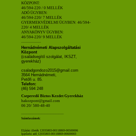
KÖZPONT:
46/594-220 / 0 MELLÉK
ADÓ ÜGYBEN:
46/594-220/ 7 MELLÉK
GYERMEKVÉDELMI ÜGYBEN: 46/594-
220/ 4 MELLÉK
ANYAKÖNYV ÜGYBEN:
46/594-220/ 9 MELLÉK
_____________
Hernádnémeti Alapszolgáltatási
Központ
(családsegítő szolgálat, IKSZT,
gyerekház)
csaladgondozo2015@gmail.com
3564 Hernádnémeti,
Petőfi u. 85.
Telefon:
(46) 594 248
Cseperedő Biztos Kezdet Gyerekház
hakozpont@gmail.com
06 20/ 580-48-40
____________________________
Számlaszámok:
Eljárási illeték 12035803-00118869-00500006
Iparűzési adó 12035803-00118869-00600003